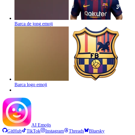
Barca de jong
emoji
Barca logo
emoji
AI Emojis
GitHub
TikTok
Instagram
Threads
Bluesky