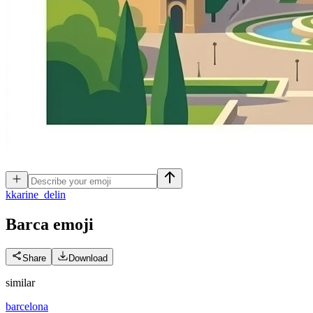
k
karine_delin
Barca
emoji
Share
Download
similar
barcelona