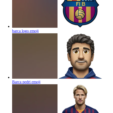
barca logo
emoji
Barca pedri
emoji