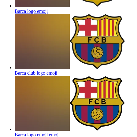
Barca logo
emoji
Barca club logo
emoji
Barca logo emoji
emoji