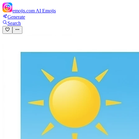
emojis.com
AI Emojis
Generate
Search