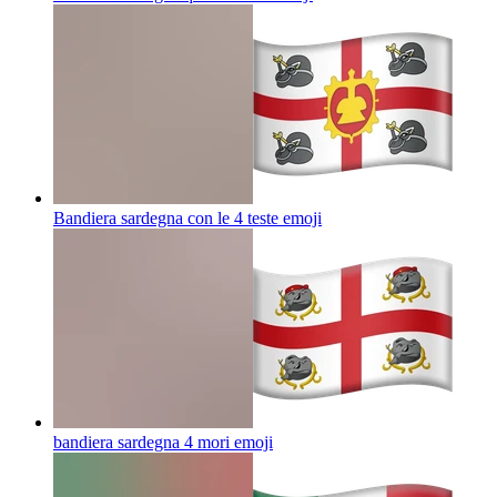
Bandiera sardegna con le 4 teste
emoji
bandiera sardegna 4 mori
emoji