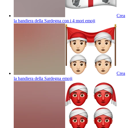
Crea
la bandiera della Sardegna con i 4 mori
emoji
Crea
la bandiera della Sardegna
emoji