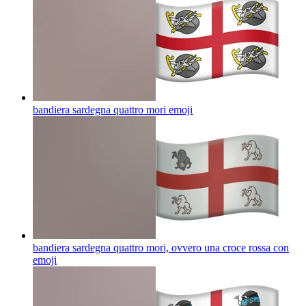
bandiera sardegna quattro mori
emoji
bandiera sardegna quattro mori, ovvero una croce rossa con
emoji