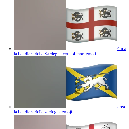
Crea
la bandiera della Sardegna con i 4 mori
emoji
crea
la bandiera della sardegna
emoji