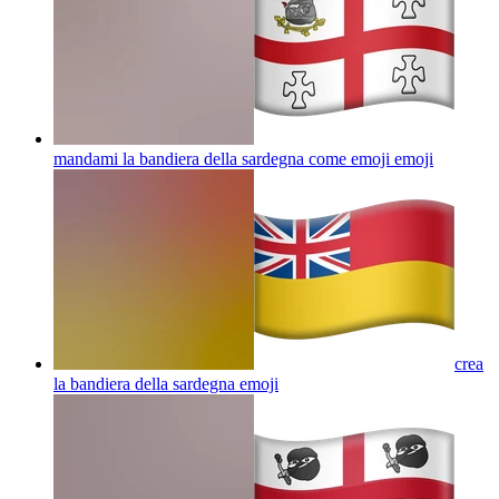
mandami la bandiera della sardegna come emoji
emoji
crea
la bandiera della sardegna
emoji