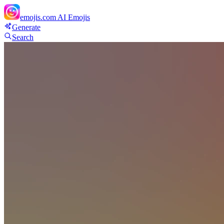
emojis.com
AI Emojis
Generate
Search