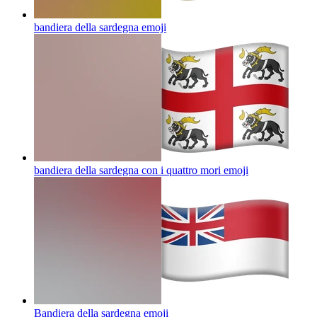
bandiera della sardegna
emoji
bandiera della sardegna con i quattro mori
emoji
Bandiera della sardegna
emoji