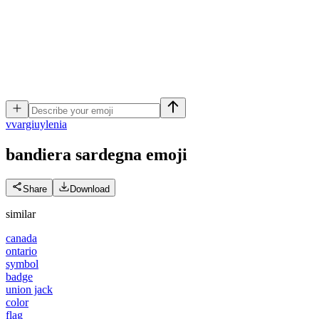
v
vargiuylenia
bandiera sardegna
emoji
Share
Download
similar
canada
ontario
symbol
badge
union jack
color
flag