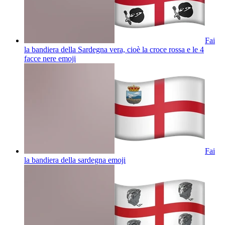
Fai
la bandiera della Sardegna vera, cioè la croce rossa e le 4
facce nere
emoji
Fai
la bandiera della sardegna
emoji