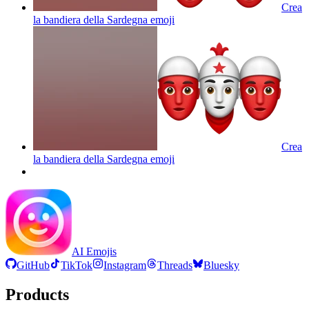
Crea
la bandiera della Sardegna
emoji
Crea
la bandiera della Sardegna
emoji
AI Emojis
GitHub
TikTok
Instagram
Threads
Bluesky
Products