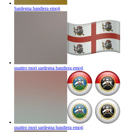
Sardegna bandiera
emoji
quattro mori sardegna bandiera
emoji
quattro mori sardegna bandiera
emoji