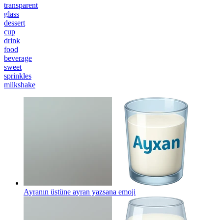
transparent
glass
dessert
cup
drink
food
beverage
sweet
sprinkles
milkshake
Ayranın üstüne ayran yazsana
emoji