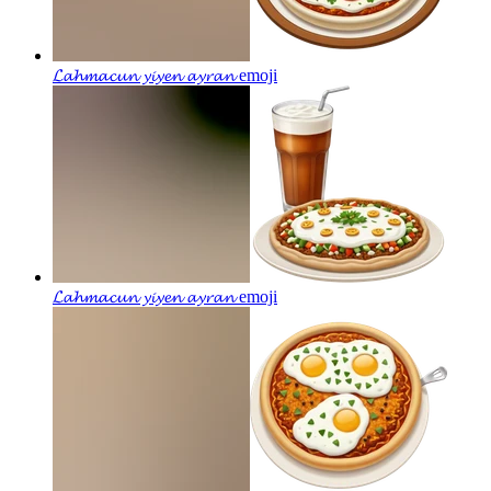
𝓛𝓪𝓱𝓶𝓪𝓬𝓾𝓷 𝔂𝓲𝔂𝓮𝓷 𝓪𝔂𝓻𝓪𝓷
emoji
𝓛𝓪𝓱𝓶𝓪𝓬𝓾𝓷 𝔂𝓲𝔂𝓮𝓷 𝓪𝔂𝓻𝓪𝓷
emoji