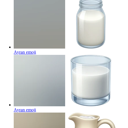
Ayran
emoji
Ayran
emoji