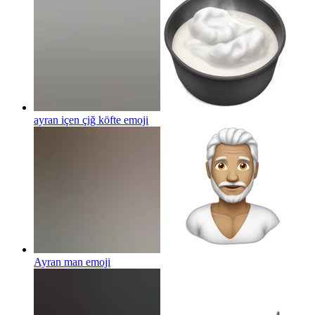
ayran içen çiğ köfte
emoji
Ayran man
emoji