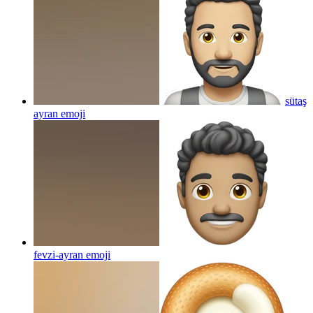
sütaş
ayran
emoji
fevzi-ayran
emoji