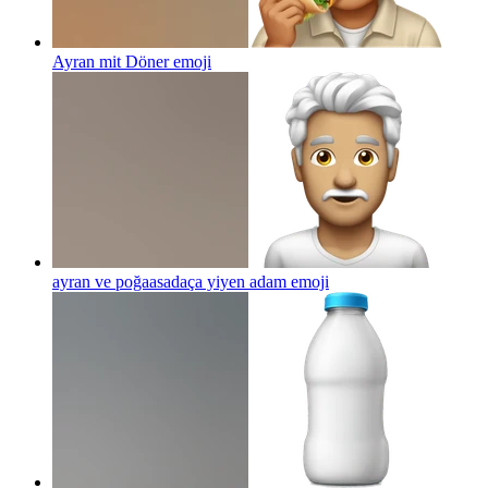
Ayran mit Döner
emoji
ayran ve poğaasadaça yiyen adam
emoji