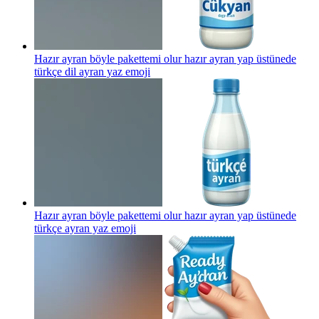
Hazır ayran böyle pakettemi olur hazır ayran yap üstünede
türkçe dil ayran yaz
emoji
Hazır ayran böyle pakettemi olur hazır ayran yap üstünede
türkçe ayran yaz
emoji