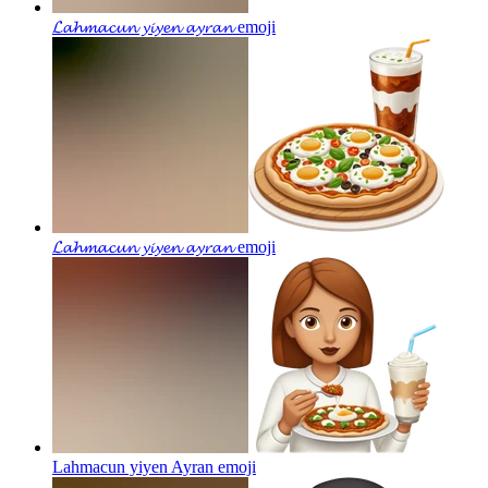
𝓛𝓪𝓱𝓶𝓪𝓬𝓾𝓷 𝔂𝓲𝔂𝓮𝓷 𝓪𝔂𝓻𝓪𝓷
emoji
𝓛𝓪𝓱𝓶𝓪𝓬𝓾𝓷 𝔂𝓲𝔂𝓮𝓷 𝓪𝔂𝓻𝓪𝓷
emoji
Lahmacun yiyen Ayran
emoji