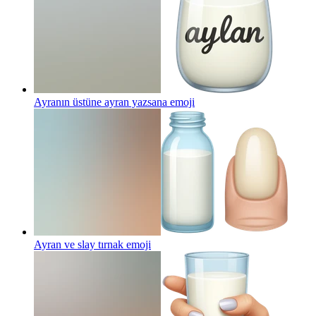
Ayranın üstüne ayran yazsana
emoji
Ayran ve slay tırnak
emoji