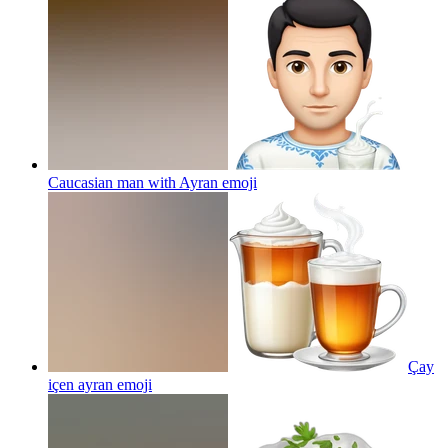
Caucasian man with Ayran
emoji
Çay
içen ayran
emoji