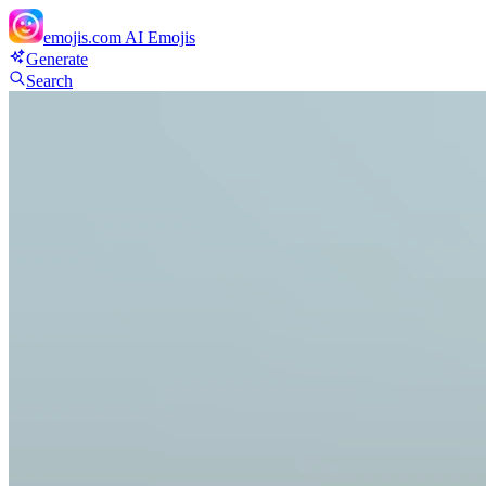
emojis.com
AI Emojis
Generate
Search