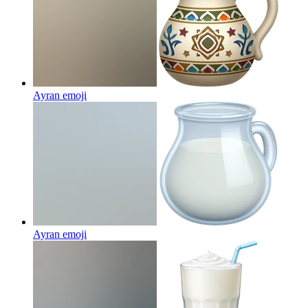
Ayran
emoji
Ayran
emoji