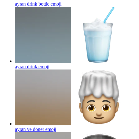
ayran drink bottle
emoji
ayran drink
emoji
ayran ve döner
emoji