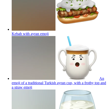
Kebab with ayran
emoji
An
emoji of a traditional Turkish ayran cup, with a frothy top and
a straw
emoji