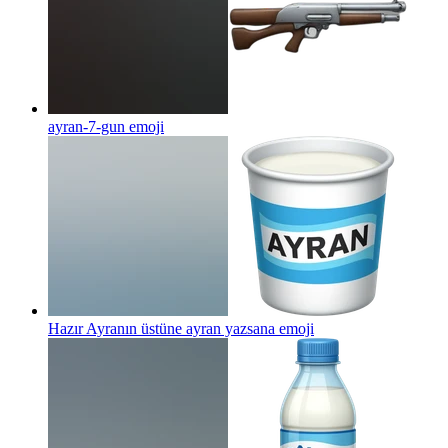
ayran-7-gun
emoji
Hazır Ayranın üstüne ayran yazsana
emoji