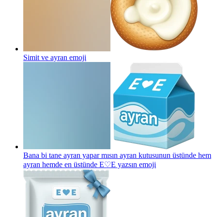
Simit ve ayran
emoji
Bana bi tane ayran yapar mısın ayran kutusunun üstünde hem
ayran hemde en üstünde E♡E yazsın
emoji