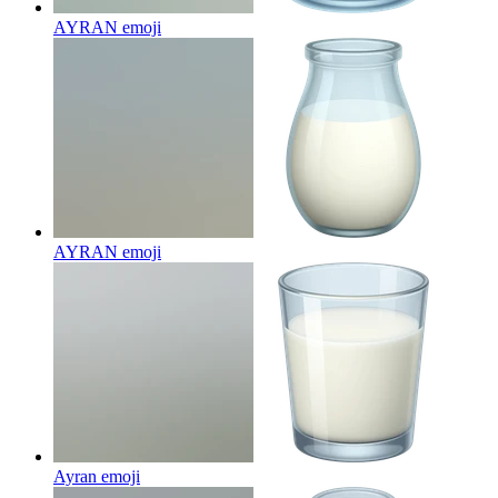
AYRAN
emoji
AYRAN
emoji
Ayran
emoji