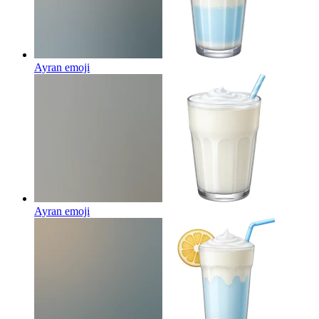
Ayran
emoji
Ayran
emoji