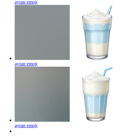
ayran
emoji
ayran
emoji
ayran
emoji