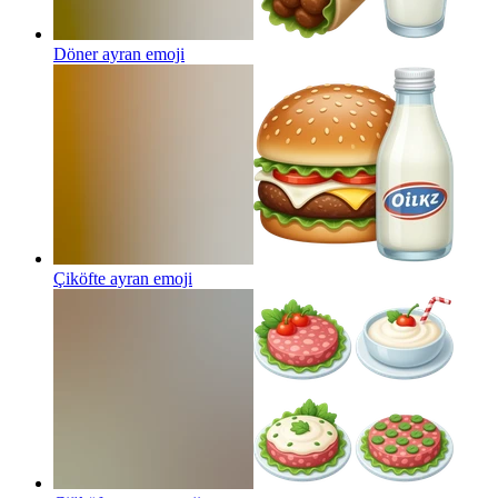
Döner ayran
emoji
Çiköfte ayran
emoji