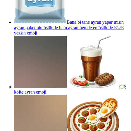
Bana bi tane ayran yapar mısın
ayran paketinin üstünde hem ayran hemde en üstünde E♡E
yazsın
emoji
Çiğ
köfte ayran
emoji