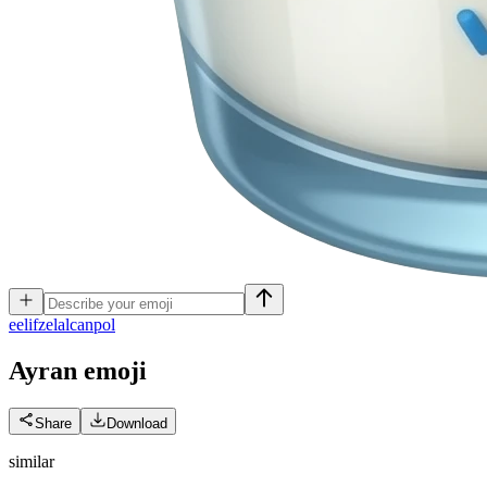
e
elifzelalcanpol
Ayran
emoji
Share
Download
similar