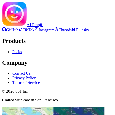
AI Emojis
GitHub
TikTok
Instagram
Threads
Bluesky
Products
Packs
Company
Contact Us
Privacy Policy
Terms of Service
©
2026
851 Inc.
Crafted with care in San Francisco