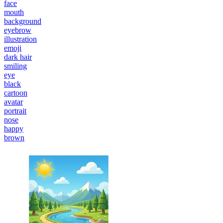
face
mouth
background
eyebrow
illustration
emoji
dark hair
smiling
eye
black
cartoon
avatar
portrait
nose
happy
brown