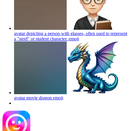
avatar depicting a person with glasses, often used to represent
a "nerd" or student character.
emoji
avatar movie dragon
emoji