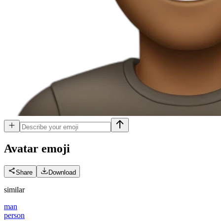
Avatar
emoji
Share
Download
similar
man
person