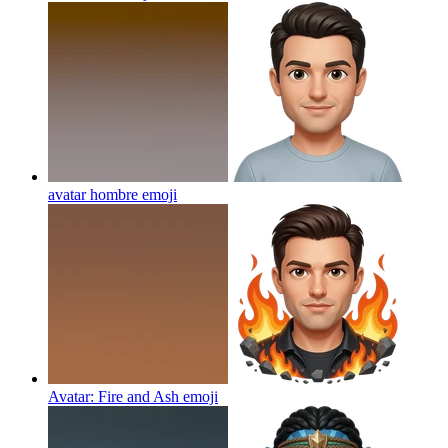
avatar hombre
emoji
Avatar: Fire and Ash
emoji