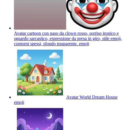
Avatar cartoon con naso da clown rosso, sorriso ironico e
sguardo sarcastico, espressione da presa in giro, stile emoji,
contorni spessi, sfondo trasparente.
emoji
Avatar World Dream House
emoji