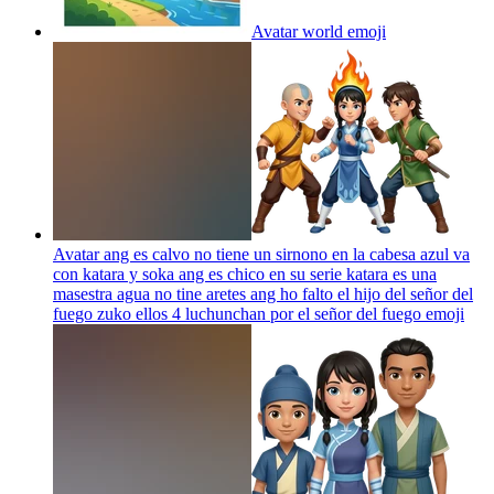
Avatar world
emoji
Avatar ang es calvo no tiene un sirnono en la cabesa azul va
con katara y soka ang es chico en su serie katara es una
masestra agua no tine aretes ang ho falto el hijo del señor del
fuego zuko ellos 4 luchunchan por el señor del fuego
emoji