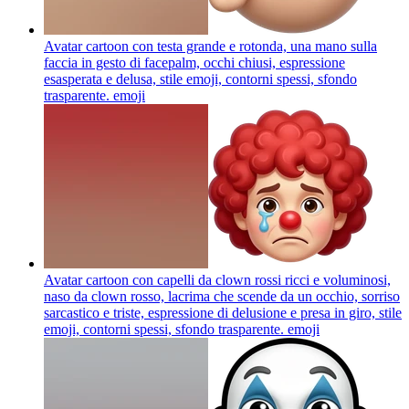
Avatar cartoon con testa grande e rotonda, una mano sulla
faccia in gesto di facepalm, occhi chiusi, espressione
esasperata e delusa, stile emoji, contorni spessi, sfondo
trasparente.
emoji
Avatar cartoon con capelli da clown rossi ricci e voluminosi,
naso da clown rosso, lacrima che scende da un occhio, sorriso
sarcastico e triste, espressione di delusione e presa in giro, stile
emoji, contorni spessi, sfondo trasparente.
emoji