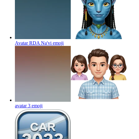
Avatar RDA Na'vi
emoji
avatar 3
emoji