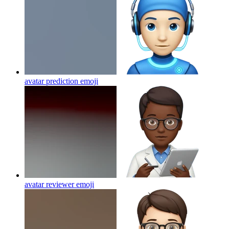
avatar prediction
emoji
avatar reviewer
emoji