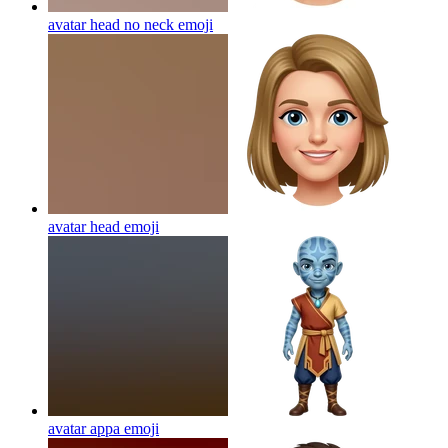
avatar head no neck
emoji
avatar head
emoji
avatar appa
emoji