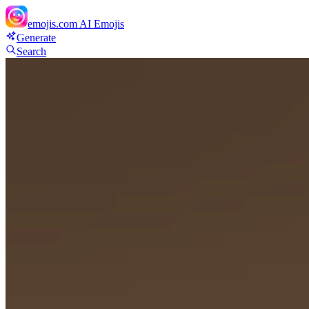
emojis.com
AI Emojis
Generate
Search