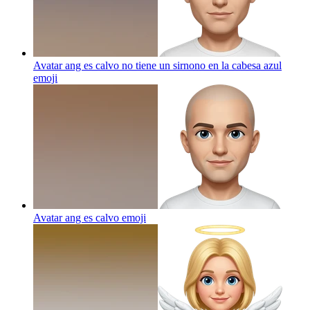
Avatar ang es calvo no tiene un sirnono en la cabesa azul
emoji
Avatar ang es calvo
emoji