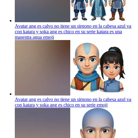
Avatar ang es calvo no tiene un sirnono en la cabesa azul va
con katara y soka ang es chico en su serie katara es una
masestra agua
emoji
Avatar ang es calvo no tiene un sirnono en la cabesa azul va
con katara y soka ang es chico en su serie
emoji