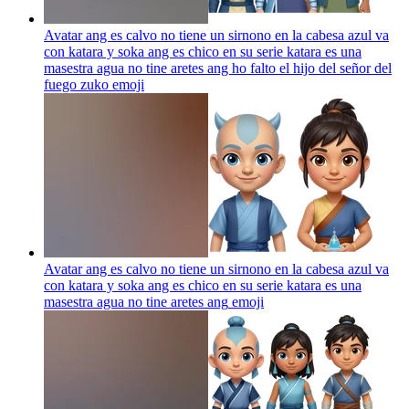
Avatar ang es calvo no tiene un sirnono en la cabesa azul va
con katara y soka ang es chico en su serie katara es una
masestra agua no tine aretes ang ho falto el hijo del señor del
fuego zuko
emoji
Avatar ang es calvo no tiene un sirnono en la cabesa azul va
con katara y soka ang es chico en su serie katara es una
masestra agua no tine aretes ang
emoji