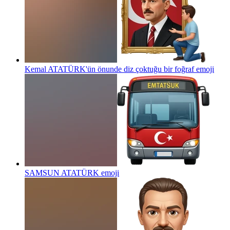
Kemal ATATÜRK'ün önunde diz çoktuğu bir foğraf
emoji
SAMSUN ATATÜRK
emoji