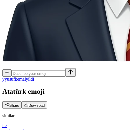
y
yusufkemalyildi
Atatürk
emoji
Share
Download
similar
tie