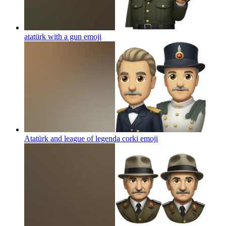
atatürk with a gun
emoji
Atatürk and league of legenda corki
emoji