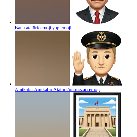
Bana atatürk emoji yap
emoji
Anıtkabir Anıtkabir Atatürk'ün mezarı
emoji