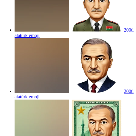
200tl
atatürk
emoji
200tl
atatürk
emoji