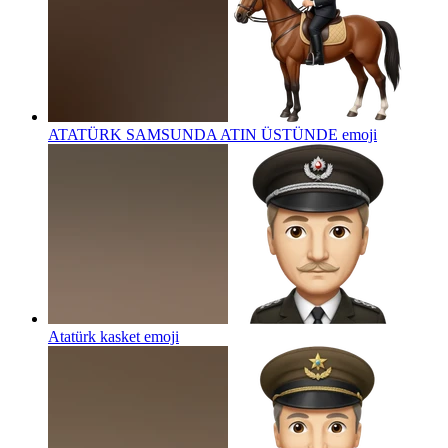
ATATÜRK SAMSUNDA ATIN ÜSTÜNDE
emoji
Atatürk kasket
emoji