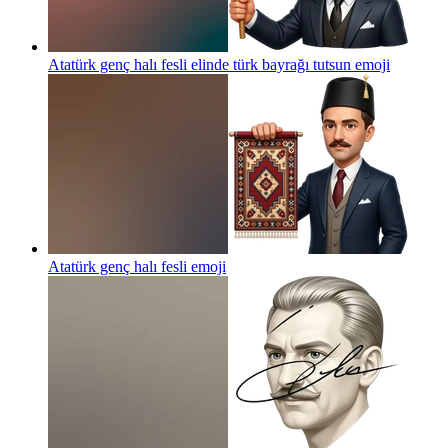
Atatürk genç halı fesli elinde türk bayrağı tutsun
emoji
Atatürk genç halı fesli
emoji