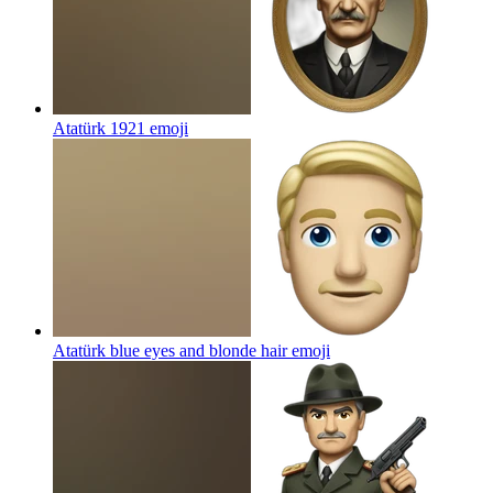
Atatürk 1921
emoji
Atatürk blue eyes and blonde hair
emoji