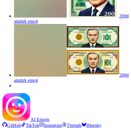
200tl
atatürk
emoji
200tl
atatürk
emoji
AI Emojis
GitHub
TikTok
Instagram
Threads
Bluesky