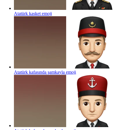
Atatürk kasket
emoji
Atatürk kafasında şamkayla
emoji