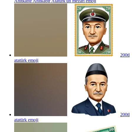
Anıtkabir Anıtkabir Atatürk'ün mezarı
emoji
200tl
atatürk
emoji
200tl
atatürk
emoji