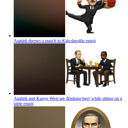
Atatürk throws a punch to Kılıçdaroğlu
emoji
Atatürk and Kanye West are drinking beer while sitting on a
table
emoji