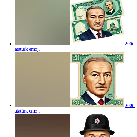
200tl
atatürk
emoji
200tl
atatürk
emoji