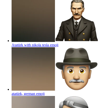
Atatürk with nikola tesla
emoji
atatürk, german
emoji