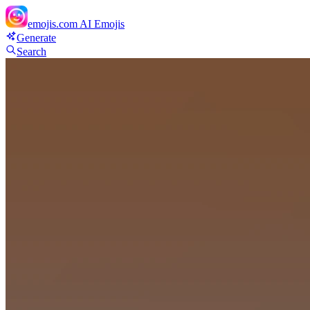
emojis.com
AI Emojis
Generate
Search