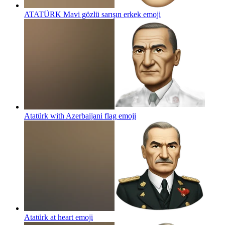
ATATÜRK Mavi gözlü sarışın erkek
emoji
Atatürk with Azerbaijani flag
emoji
Atatürk at heart
emoji