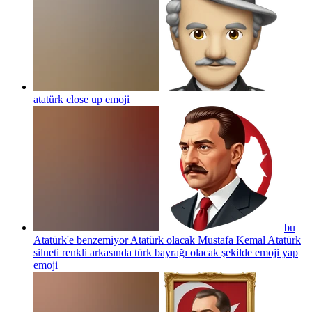
atatürk close up
emoji
bu
Atatürk'e benzemiyor Atatürk olacak Mustafa Kemal Atatürk
silueti renkli arkasında türk bayrağı olacak şekilde emoji yap
emoji