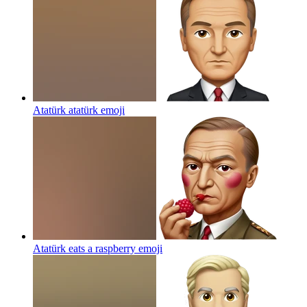
Atatürk atatürk
emoji
Atatürk eats a raspberry
emoji