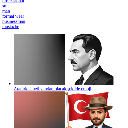
professional
suit
man
formal wear
businessman
mustache
Atatürk silueti yandan olacak şekilde
emoji