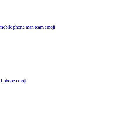
 mobile phone man team
emoji
 I phone
emoji