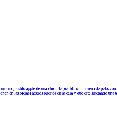
 un emoji estilo apple de una chica de piel blanca, morena de pelo, con e
onen en las ojeras) negros puestos en la cara y que esté sujetando una t