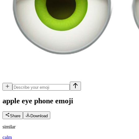
apple eye phone
emoji
Share
Download
similar
calm