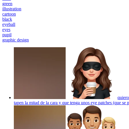
green
illustration
cartoon
black
eyeball
eyes
pupil
graphic design
quiero
tapen la mitad de la cara y que tenga unos eye patches (que se p