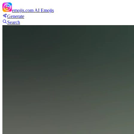
emojis.com
AI Emojis
Generate
Search