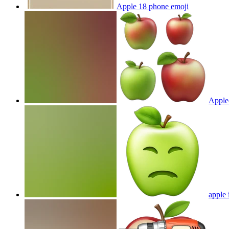
Apple 18 phone
emoji
Apple
apple 