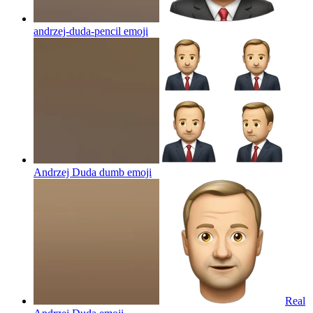
andrzej-duda-pencil
emoji
Andrzej Duda dumb
emoji
Real