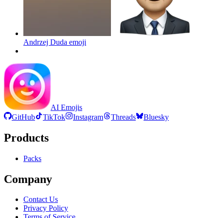
Andrzej Duda
emoji
AI Emojis
GitHub
TikTok
Instagram
Threads
Bluesky
Products
Packs
Company
Contact Us
Privacy Policy
Terms of Service