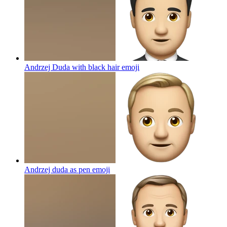
Andrzej Duda with black hair
emoji
Andrzej duda as pen
emoji