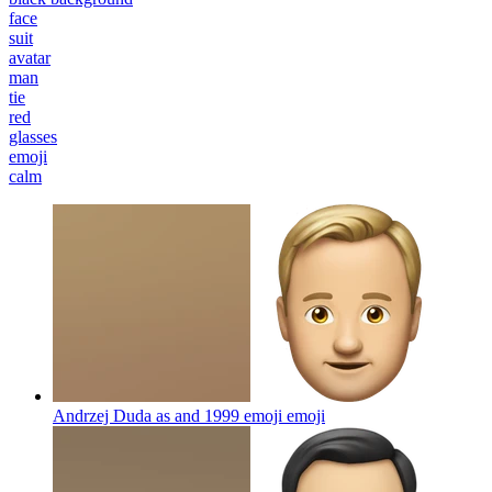
face
suit
avatar
man
tie
red
glasses
emoji
calm
Andrzej Duda as and 1999 emoji
emoji