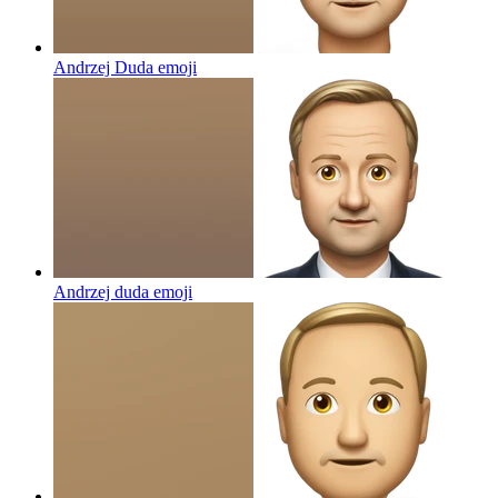
Andrzej Duda
emoji
Andrzej duda
emoji