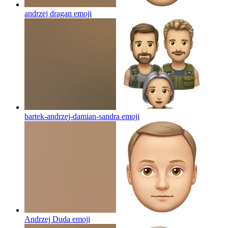
andrzej dragan
emoji
bartek-andrzej-damian-sandra
emoji
Andrzej Duda
emoji