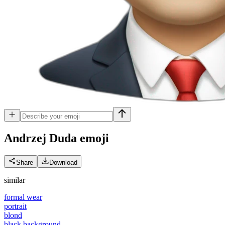
Andrzej Duda
emoji
Share
Download
similar
formal wear
portrait
blond
black background