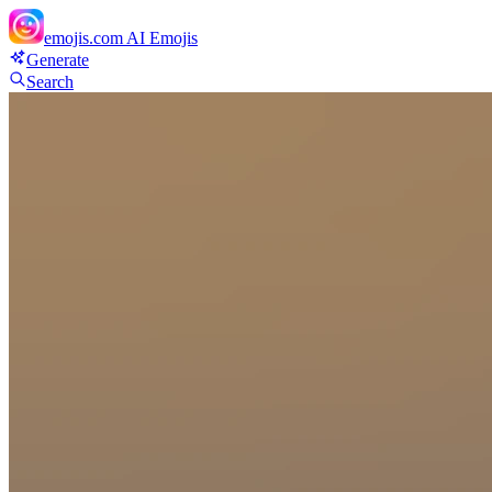
emojis.com
AI Emojis
Generate
Search