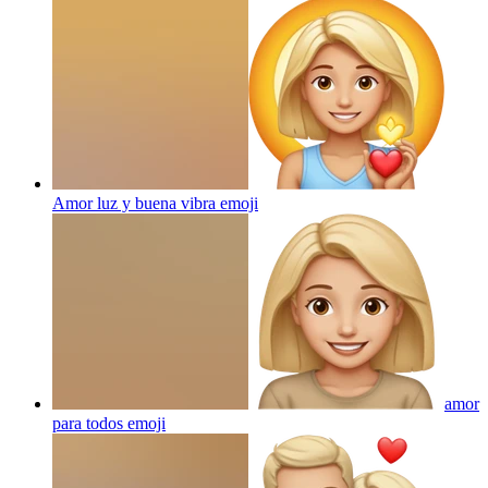
Amor luz y buena vibra
emoji
amor
para todos
emoji