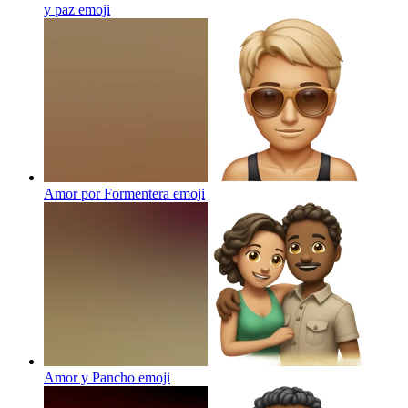
y paz
emoji
Amor por Formentera
emoji
Amor y Pancho
emoji