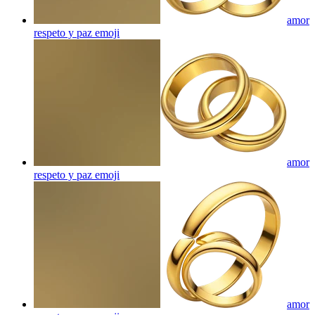
amor
respeto y paz
emoji
amor
respeto y paz
emoji
amor