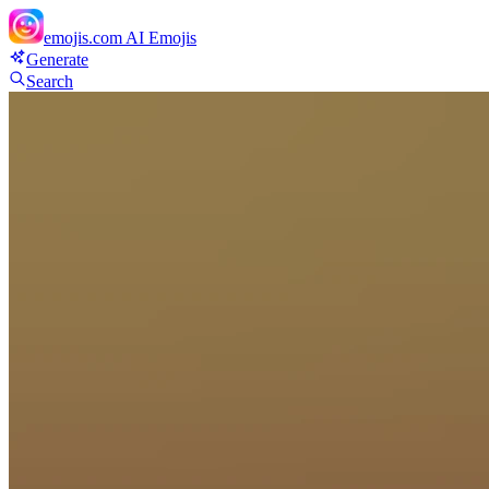
emojis.com
AI Emojis
Generate
Search