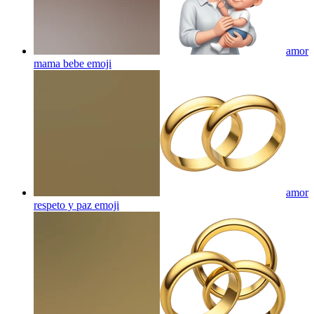
amor
mama bebe
emoji
amor
respeto y paz
emoji