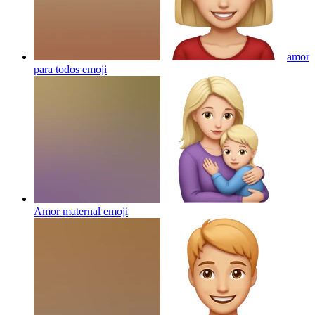
amor
para todos
emoji
Amor maternal
emoji