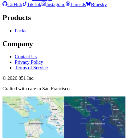
GitHub
TikTok
Instagram
Threads
Bluesky
Products
Packs
Company
Contact Us
Privacy Policy
Terms of Service
©
2026
851 Inc.
Crafted with care in San Francisco