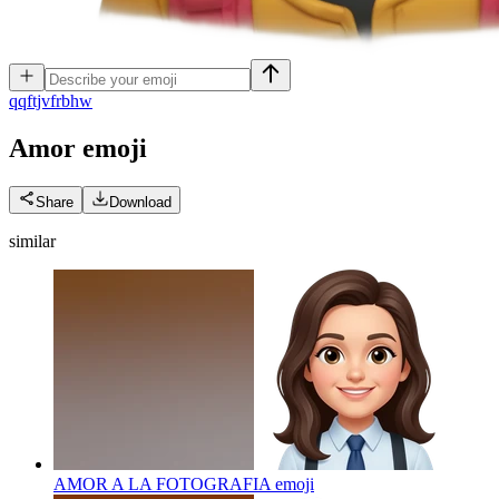
q
qftjvfrbhw
Amor
emoji
Share
Download
similar
AMOR A LA FOTOGRAFIA
emoji