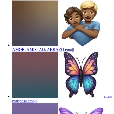
AMOR, AMISTAD, ABRAZO
emoji
amor
mariposa
emoji