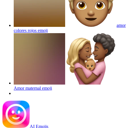
amor
colores rojos
emoji
Amor maternal
emoji
AI Emojis