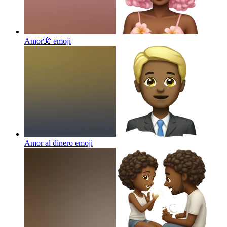
Amor🌺
emoji
Amor al dinero
emoji