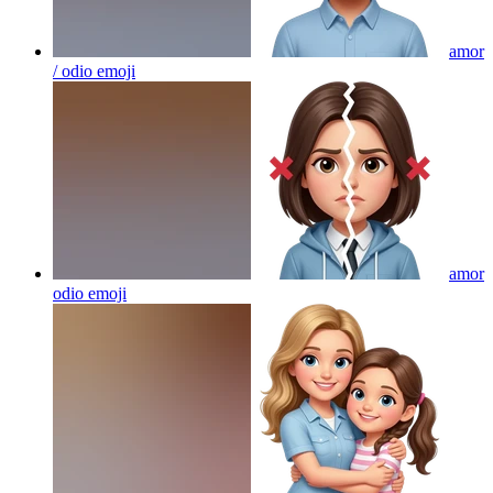
amor
/ odio
emoji
amor
odio
emoji