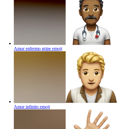
Amor enfermo gripe
emoji
Amor infinito
emoji