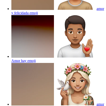
amor
y felicidada
emoji
Amor hay
emoji
amor