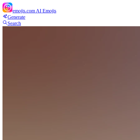
emojis.com
AI Emojis
Generate
Search