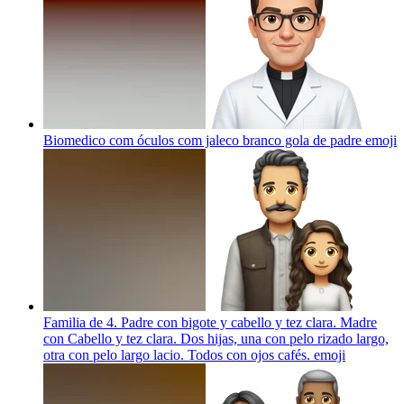
Biomedico com óculos com jaleco branco gola de padre
emoji
Familia de 4. Padre con bigote y cabello y tez clara. Madre
con Cabello y tez clara. Dos hijas, una con pelo rizado largo,
otra con pelo largo lacio. Todos con ojos cafés.
emoji