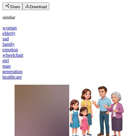
Share
Download
similar
woman
elderly
sad
family
emotion
wheelchair
girl
man
generation
healthcare