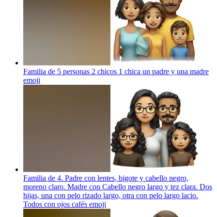
Familia de 5 personas 2 chicos 1 chica un padre y una madre
emoji
Familia de 4. Padre con lentes, bigote y cabello negro,
moreno claro. Madre con Cabello negro largo y tez clara. Dos
hijas, una con pelo rizado largo, otra con pelo largo lacio.
Todos con ojos cafés
emoji