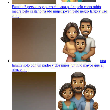
Familia 3 personas y perro chiuaua padre pelo corto rubio
madre pelo castaño rizado mujer joven pelo negro largo y liso
emoji
una
familia solo con un padre y dos niños, un hijo mayor que el
otro.
emoji