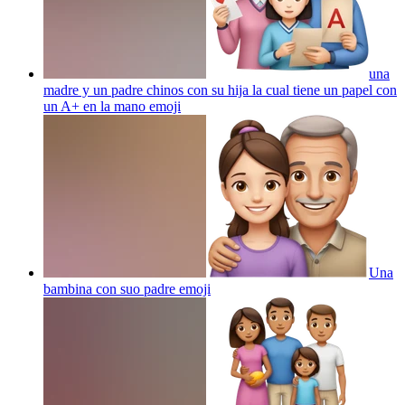
una
madre y un padre chinos con su hija la cual tiene un papel con
un A+ en la mano
emoji
Una
bambina con suo padre
emoji