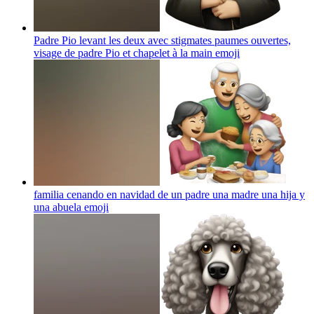
Padre Pio levant les deux avec stigmates paumes ouvertes,
visage de padre Pio et chapelet à la main
emoji
familia cenando en navidad de un padre una madre una hija y
una abuela
emoji