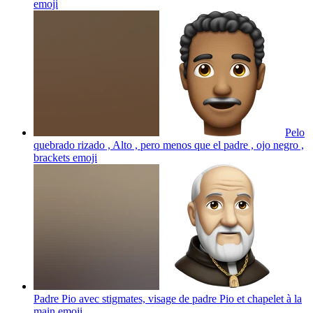
emoji
Pelo
quebrado rizado , Alto , pero menos que el padre , ojo negro ,
brackets
emoji
Padre Pio avec stigmates, visage de padre Pio et chapelet à la
main
emoji