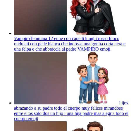
Vampiro femmina 12 enne con capelli lunghi rosso fuoco
ondulati con pelle bianca che indossa una gonna corta nera e
una felpa e che abbraccia al padre VAMPIRO
emoji
hijos
abrazando a su padre todo el cuerpo muy felizes mirandose
entre ellos solo dos un hijo i una hija padre mas alegria todo el
cuerpo
emoji