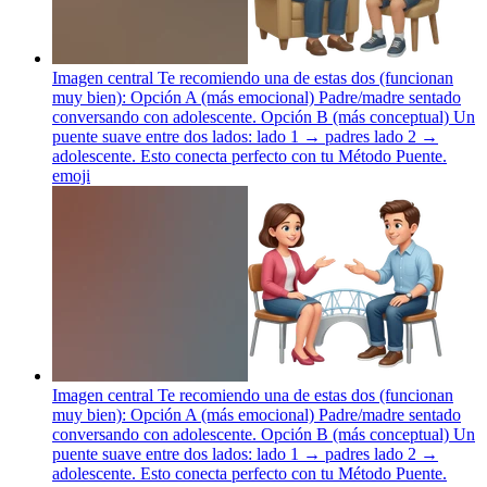
Imagen central Te recomiendo una de estas dos (funcionan
muy bien): Opción A (más emocional) Padre/madre sentado
conversando con adolescente. Opción B (más conceptual) Un
puente suave entre dos lados: lado 1 → padres lado 2 →
adolescente. Esto conecta perfecto con tu Método Puente.
emoji
Imagen central Te recomiendo una de estas dos (funcionan
muy bien): Opción A (más emocional) Padre/madre sentado
conversando con adolescente. Opción B (más conceptual) Un
puente suave entre dos lados: lado 1 → padres lado 2 →
adolescente. Esto conecta perfecto con tu Método Puente.