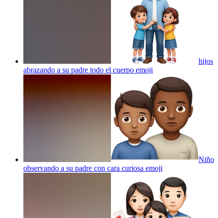
hijos
abrazando a su padre todo el cuerpo
emoji
Niño
observando a su padre con cara curiosa
emoji