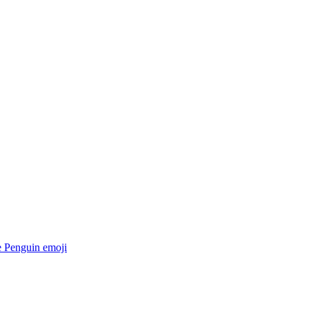
e Penguin
emoji