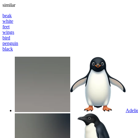
similar
beak
white
feet
wings
bird
penguin
black
Adeli