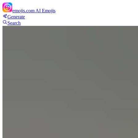
emojis.com
AI Emojis
Generate
Search