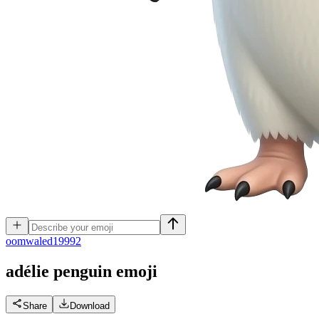
o
omwaled19992
adélie penguin
emoji
Share
Download