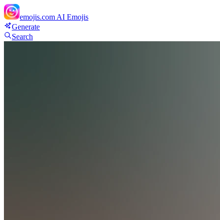
emojis.com
AI Emojis
Generate
Search