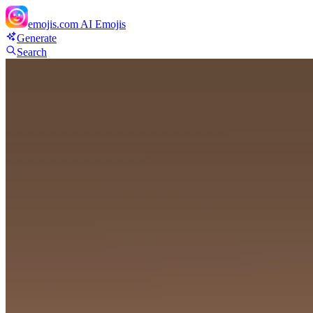
emojis.com
AI Emojis
Generate
Search