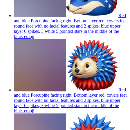
Red
and blue Porcupine facing right. Bottom layer red: covers feet,
round face with no facial features and 2 spikes. blue upper
layer 6 spikes, 3 white 5 pointed stars in the middle of the
blue.
emoji
Red
and blue Porcupine facing right. Bottom layer red: covers feet,
round face with no facial features and 2 spikes. blue upper
layer 6 spikes, 3 white 5 pointed stars in the middle of the
blue.
emoji