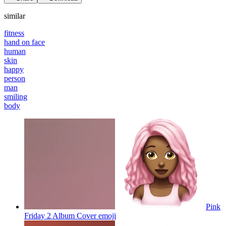
similar
fitness
hand on face
human
skin
happy
person
man
smiling
body
Pink
Friday 2 Album Cover
emoji