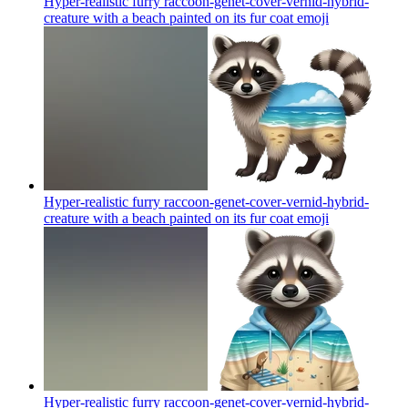
Hyper-realistic furry raccoon-genet-cover-vernid-hybrid-
creature with a beach painted on its fur coat
emoji
Hyper-realistic furry raccoon-genet-cover-vernid-hybrid-
creature with a beach painted on its fur coat
emoji
Hyper-realistic furry raccoon-genet-cover-vernid-hybrid-