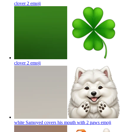
clover 2
emoji
clover 2
emoji
white Samoyed covers his mouth with 2 paws
emoji