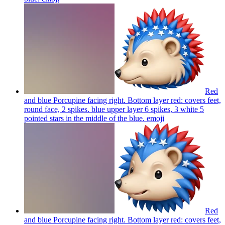
Red
and blue Porcupine facing right. Bottom layer red: covers feet,
round face, 2 spikes. blue upper layer 6 spikes, 3 white 5
pointed stars in the middle of the blue.
emoji
Red
and blue Porcupine facing right. Bottom layer red: covers feet,