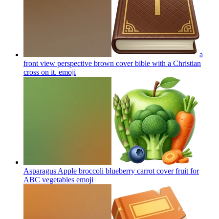
a
front view perspective brown cover bible with a Christian
cross on it.
emoji
Asparagus Apple broccoli blueberry carrot cover fruit for
ABC vegetables
emoji