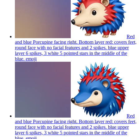
Red
and blue Porcupine facing right. Bottom layer red: covers feet,
round face with no facial features and 2 spikes. blue upper
layer 6 spikes, 3 white 5 pointed stars in the middle of the
blue.
emoji
Red
and blue Porcupine facing right. Bottom layer red: covers feet,
round face with no facial features and 2 spikes. blue upper
layer 6 spikes, 3 white 5 pointed stars in the middle of the
blue.
emoji