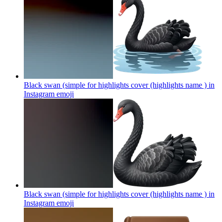
Black swan (simple for highlights cover (highlights name ) in
Instagram
emoji
Black swan (simple for highlights cover (highlights name ) in
Instagram
emoji