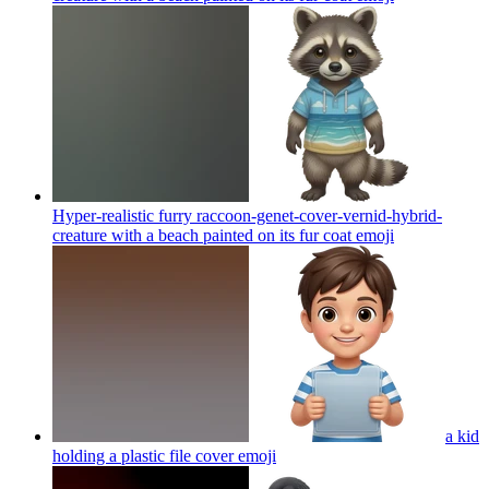
Hyper-realistic furry raccoon-genet-cover-vernid-hybrid-
creature with a beach painted on its fur coat
emoji
a kid
holding a plastic file cover
emoji