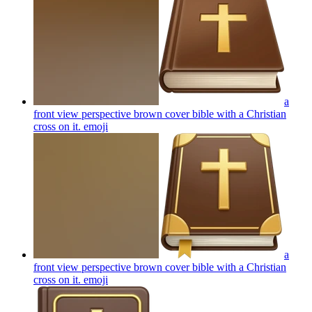
a
front view perspective brown cover bible with a Christian
cross on it.
emoji
a
front view perspective brown cover bible with a Christian
cross on it.
emoji