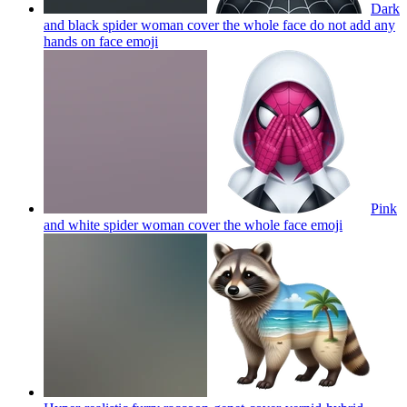
Dark
and black spider woman cover the whole face do not add any
hands on face
emoji
Pink
and white spider woman cover the whole face
emoji