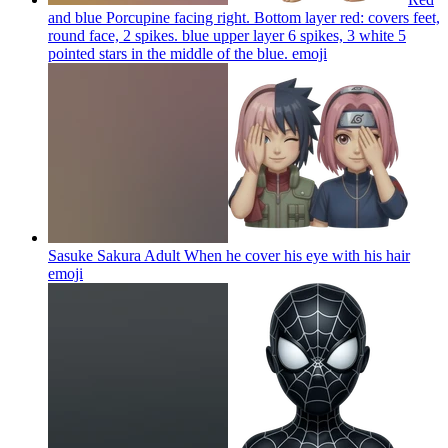
and blue Porcupine facing right. Bottom layer red: covers feet,
round face, 2 spikes. blue upper layer 6 spikes, 3 white 5
pointed stars in the middle of the blue.
emoji
Sasuke Sakura Adult When he cover his eye with his hair
emoji