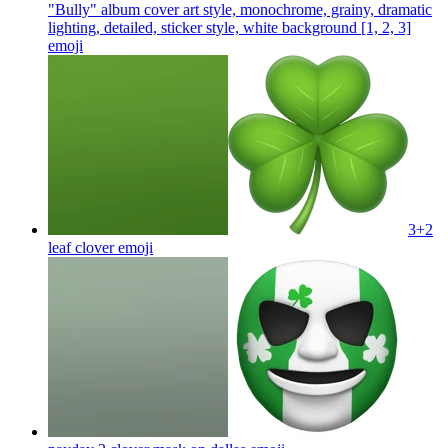
"Bully" album cover art style, monochrome, grainy, dramatic
lighting, detailed, sticker style, white background [1, 2, 3]
emoji
3+2
leaf clover
emoji