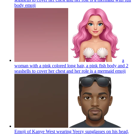
body
emoji
a
woman with a pink colored long hair, a pink fish body and 2
seashells to cover her chest and her role is a mermaid
emoji
Emoji of Kanye West wearing Yeezy sunglasses on his head,