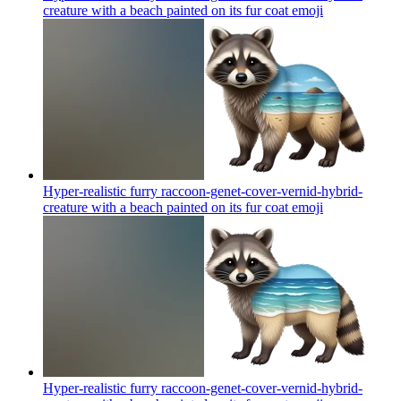
creature with a beach painted on its fur coat
emoji
Hyper-realistic furry raccoon-genet-cover-vernid-hybrid-
creature with a beach painted on its fur coat
emoji
Hyper-realistic furry raccoon-genet-cover-vernid-hybrid-