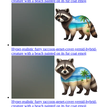
creature with a beach painted on its fur coat
emoji
Hyper-realistic furry raccoon-genet-cover-vernid-hybrid-
creature with a beach painted on its fur coat
emoji
Hyper-realistic furry raccoon-genet-cover-vernid-hybrid-
creature with a beach painted on its fur coat
emoji