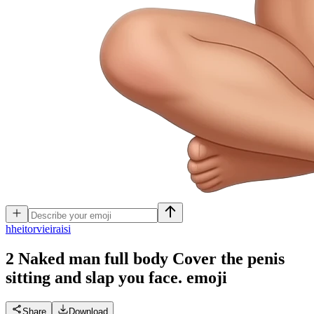
h
heitorvieiraisi
2 Naked man full body Cover the penis
sitting and slap you face.
emoji
Share
Download