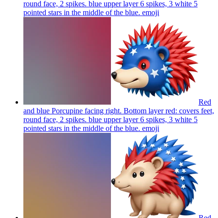
round face, 2 spikes. blue upper layer 6 spikes, 3 white 5
pointed stars in the middle of the blue.
emoji
Red
and blue Porcupine facing right. Bottom layer red: covers feet,
round face, 2 spikes. blue upper layer 6 spikes, 3 white 5
pointed stars in the middle of the blue.
emoji
Red