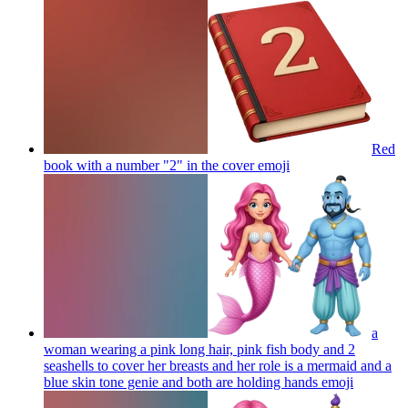
Red
book with a number "2" in the cover
emoji
a
woman wearing a pink long hair, pink fish body and 2
seashells to cover her breasts and her role is a mermaid and a
blue skin tone genie and both are holding hands
emoji