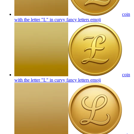
coin
with the letter "L" in curvy fancy letters
emoji
coin
with the letter "L" in curvy fancy letters
emoji