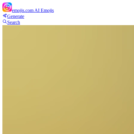
emojis.com
AI Emojis
Generate
Search