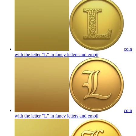
coin
with the letter "L" in fancy letters and
emoji
coin
with the letter "L" in fancy letters and
emoji