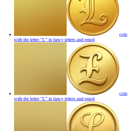
coin
with the letter "L" in fancy letters and
emoji
coin
with the letter "L" in fancy letters and
emoji