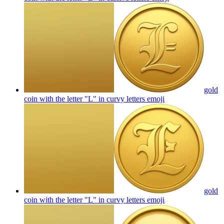
gold
coin with the letter "L" in curvy letters
emoji
gold
coin with the letter "L" in curvy letters
emoji