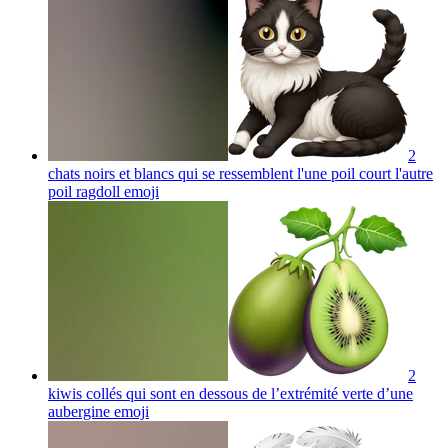
2
chats noirs et blancs qui se ressemblent l'une poil court l'autre
poil ragdoll
emoji
2
kiwis collés qui sont en dessous de l’extrémité verte d’une
aubergine
emoji