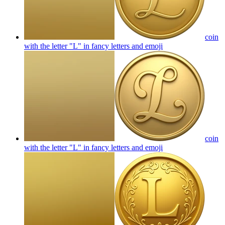
coin
with the letter "L" in fancy letters and
emoji
coin
with the letter "L" in fancy letters and
emoji