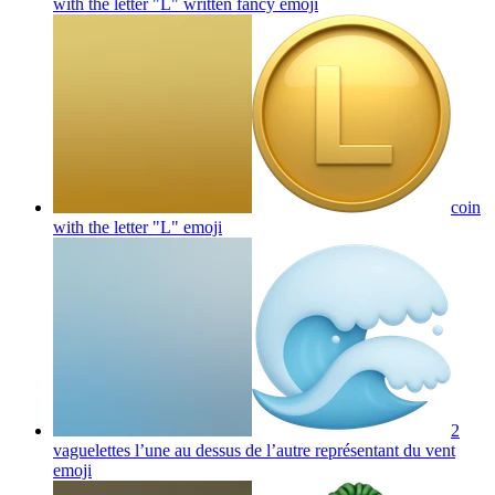
with the letter "L" written fancy
emoji
coin
with the letter "L"
emoji
2
vaguelettes l’une au dessus de l’autre représentant du vent
emoji