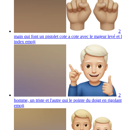
2
main qui font un pistolet cote a cote avec le majeur levé et l
index
emoji
2
homme, un triste et l'autre qui le pointe du doigt en rigolant
emoji