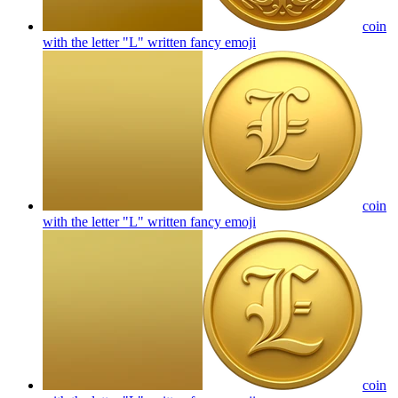
coin
with the letter "L" written fancy
emoji
coin
with the letter "L" written fancy
emoji
coin