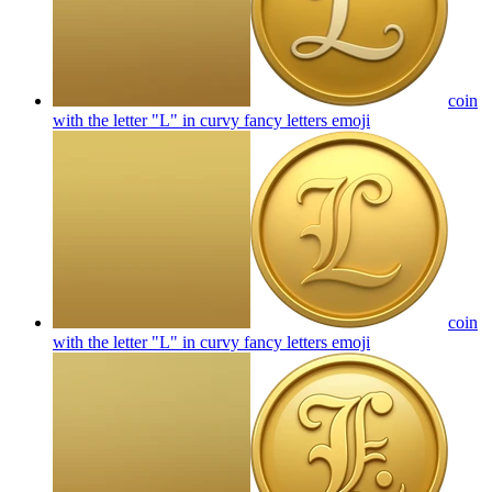
coin
with the letter "L" in curvy fancy letters
emoji
coin
with the letter "L" in curvy fancy letters
emoji