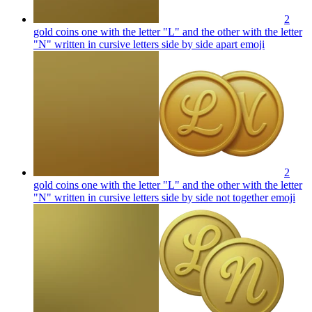
2
gold coins one with the letter "L" and the other with the letter
"N" written in cursive letters side by side apart
emoji
2
gold coins one with the letter "L" and the other with the letter
"N" written in cursive letters side by side not together
emoji