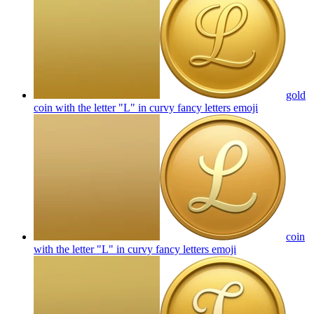
gold
coin with the letter "L" in curvy fancy letters
emoji
coin
with the letter "L" in curvy fancy letters
emoji