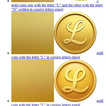
2
gold coins one with the letter "L" and the other with the letter
"N" written in cursive letters
emoji
gold
coin with the letter "L" in cursive letters
emoji
gold
coin with the letter "L" in cursive letters
emoji