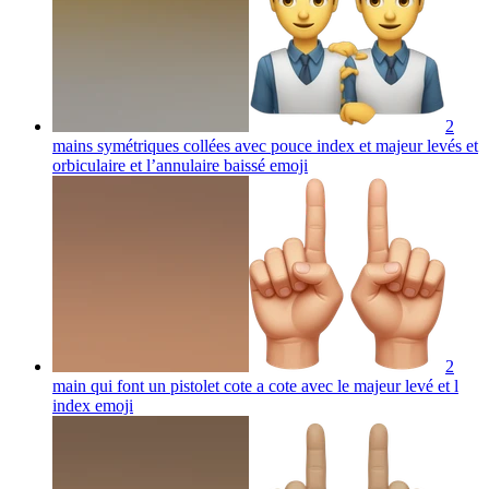
2
mains symétriques collées avec pouce index et majeur levés et
orbiculaire et l’annulaire baissé
emoji
2
main qui font un pistolet cote a cote avec le majeur levé et l
index
emoji