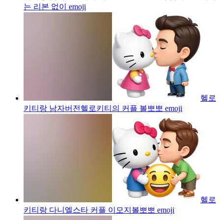
는 리본 없이
emoji
헬로
키티랑 남자버전헬로키티의 커플 볼뽀뽀
emoji
헬로
키티랑 다니엘스타 커플 이모지볼뽀뽀
emoji