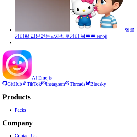
헬로
키티랑 리본없는남자헬로키티 볼뽀뽀
emoji
AI Emojis
GitHub
TikTok
Instagram
Threads
Bluesky
Products
Packs
Company
Contact Us