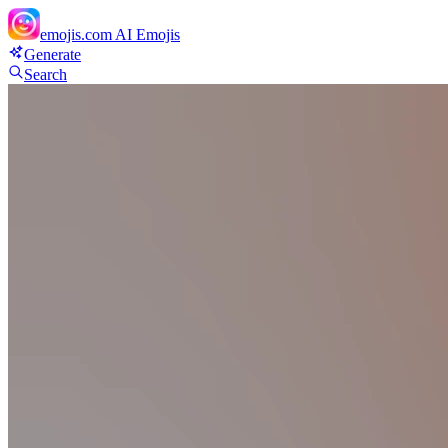
emojis.com
AI Emojis
Generate
Search