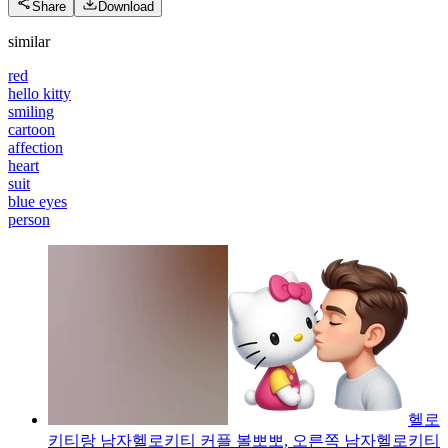
Share
Download
similar
red
hello kitty
smiling
cartoon
affection
heart
suit
blue eyes
person
헬로
키티랑 남자헬로키티 커플 볼뽀뽀, 오른쪽 남자헬로키티