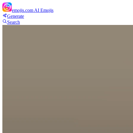
emojis.com
AI Emojis
Generate
Search