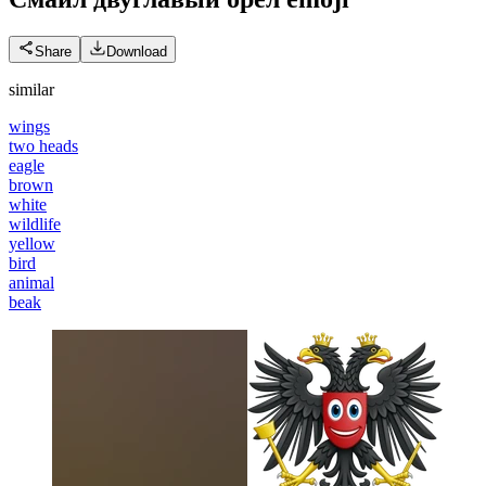
Share
Download
similar
wings
two heads
eagle
brown
white
wildlife
yellow
bird
animal
beak