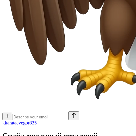
k
karataevegor835
Смайл двуглавый орел
emoji