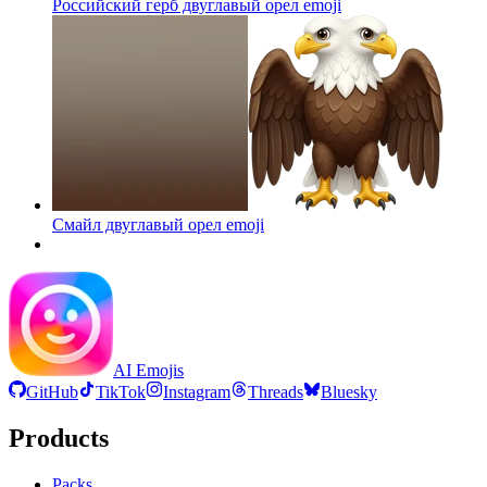
Российский герб двуглавый орел
emoji
Смайл двуглавый орел
emoji
AI Emojis
GitHub
TikTok
Instagram
Threads
Bluesky
Products
Packs