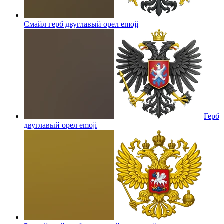
Смайл герб двуглавый орел
emoji
Герб
двуглавый орел
emoji