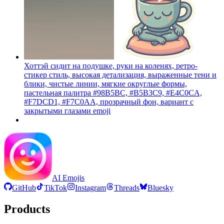
Хоттэй сидит на подушке, руки на коленях, ретро-
стикер стиль, высокая детализация, выраженные тени и
блики, чистые линии, мягкие округлые формы,
пастельная палитра #98B5BC, #B5B3C9, #E4C0CA,
#F7DCD1, #F7C0AA, прозрачный фон, вариант с
закрытыми глазами
emoji
AI Emojis
GitHub
TikTok
Instagram
Threads
Bluesky
Products