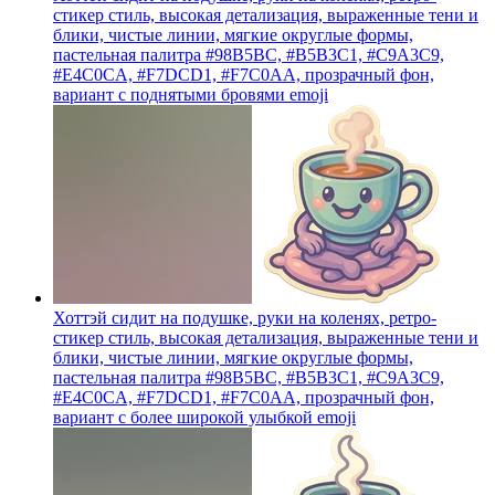
стикер стиль, высокая детализация, выраженные тени и
блики, чистые линии, мягкие округлые формы,
пастельная палитра #98B5BC, #B5B3C1, #C9A3C9,
#E4C0CA, #F7DCD1, #F7C0AA, прозрачный фон,
вариант с поднятыми бровями
emoji
Хоттэй сидит на подушке, руки на коленях, ретро-
стикер стиль, высокая детализация, выраженные тени и
блики, чистые линии, мягкие округлые формы,
пастельная палитра #98B5BC, #B5B3C1, #C9A3C9,
#E4C0CA, #F7DCD1, #F7C0AA, прозрачный фон,
вариант с более широкой улыбкой
emoji