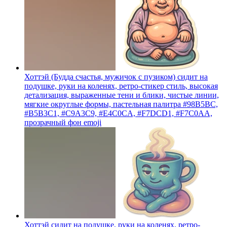
Хоттэй (Будда счастья, мужичок с пузиком) сидит на
подушке, руки на коленях, ретро-стикер стиль, высокая
детализация, выраженные тени и блики, чистые линии,
мягкие округлые формы, пастельная палитра #98B5BC,
#B5B3C1, #C9A3C9, #E4C0CA, #F7DCD1, #F7C0AA,
прозрачный фон
emoji
Хоттэй сидит на подушке, руки на коленях, ретро-