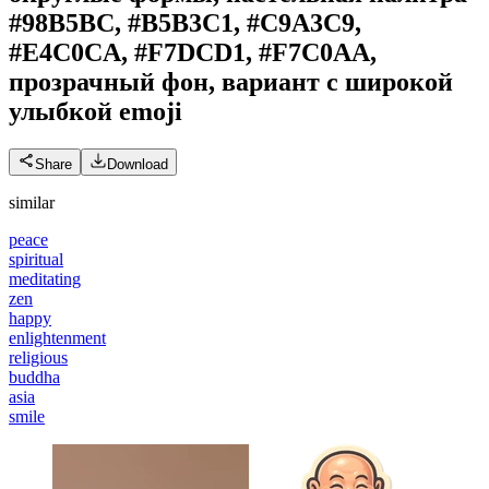
#98B5BC, #B5B3C1, #C9A3C9,
#E4C0CA, #F7DCD1, #F7C0AA,
прозрачный фон, вариант с широкой
улыбкой
emoji
Share
Download
similar
peace
spiritual
meditating
zen
happy
enlightenment
religious
buddha
asia
smile