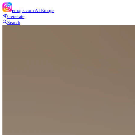
emojis.com
AI Emojis
Generate
Search