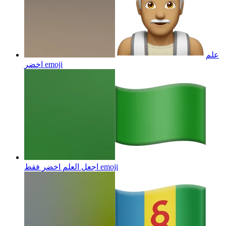
علم
emoji
اخضر
emoji
اجعل العلم اخضر فقط