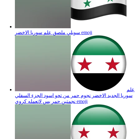
emoji
سويلي ملصق علم سوريا الاخضر
علم
سوريا الجديد الاخضر نجوم حمر من تحو اسود الجزء السفلي
emoji
نجمتين حمر بس لاتعمله كروي