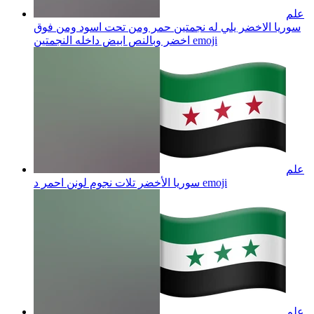
علم
سوريا الاخضر يلي له نجمتين حمر ومن تحت اسود ومن فوق
emoji
اخضر وبالنص ابيض داخله النجمتين
علم
emoji
سوريا الأخضر تلات نجوم لونن احمر د
علم