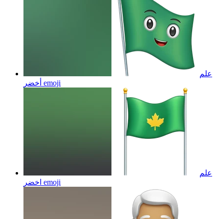
علم
emoji
أخضر
علم
emoji
اخضر