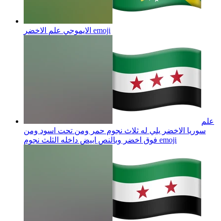
emoji
الايموجي علم الاخضر
علم
سوريا الاخضر يلي له ثلاث نجوم حمر ومن تحت اسود ومن
emoji
فوق اخضر وبالنص ابيض داخله الثلث نجوم