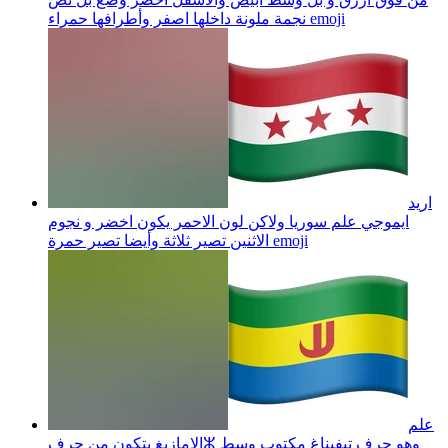
emoji
نجمة ملونة داخلها اصفر وأطرافها حمراء
اريد
ايموجي علم سوريا ولاكن لون الاحمر يكون اخضر و نجوم
emoji
الاثنين تصير ثلاثة وأيضا تصير حمرة
علم
الامازيغ يتكون من حرفⵣ وهو حرف تيفيناغ مكتوب وسط