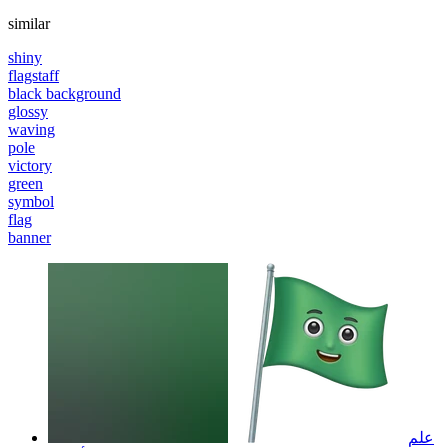
similar
shiny
flagstaff
black background
glossy
waving
pole
victory
green
symbol
flag
banner
علم