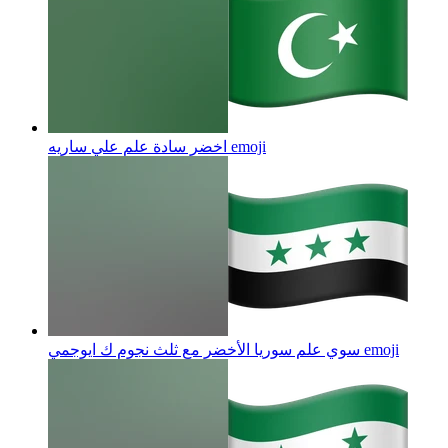
emoji
اخضر سادة علم علي ساريه
emoji
سوي علم سوريا الأخضر مع ثلث نجوم ك ايوجمي