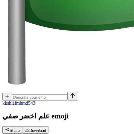
k
kshlafmhmd543
emoji
علم اخضر صفي
Share
Download