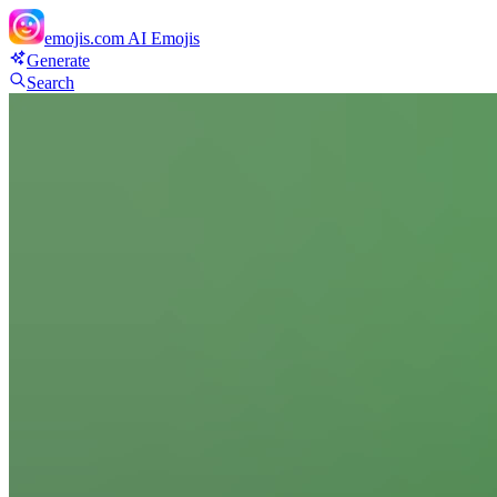
emojis.com
AI Emojis
Generate
Search