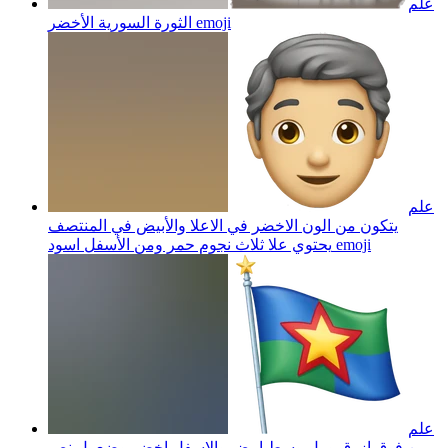
علم
emoji
الثورة السورية الأخضر
علم
يتكون من الون الاخضر في الاعلا والأبيض في المنتصف
emoji
يحتوي علا ثلاث نجوم حمر ومن الأسفل اسود
علم
من فوق ازرق و بل وسط ابيض والاسفل اخضر وضع بل نص