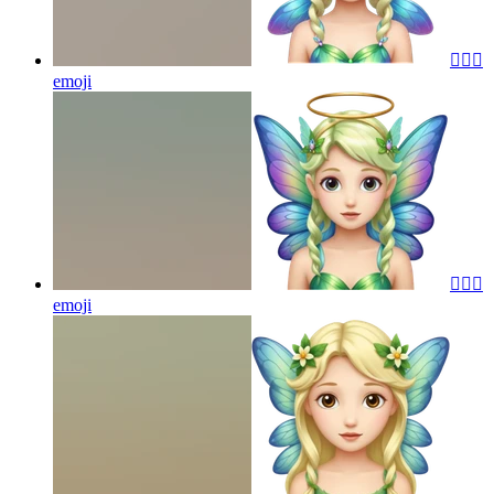
🧚🏻‍♀️
emoji
🧚🏻‍♀️
emoji