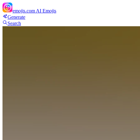
emojis.com
AI Emojis
Generate
Search