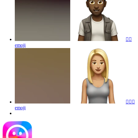
🧚‍♂️
emoji
🤷🏼‍♀️
emoji