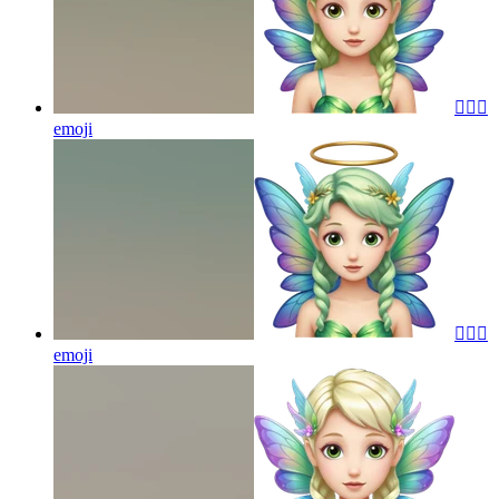
🧚🏻‍♀️
emoji
🧚🏻‍♀️
emoji