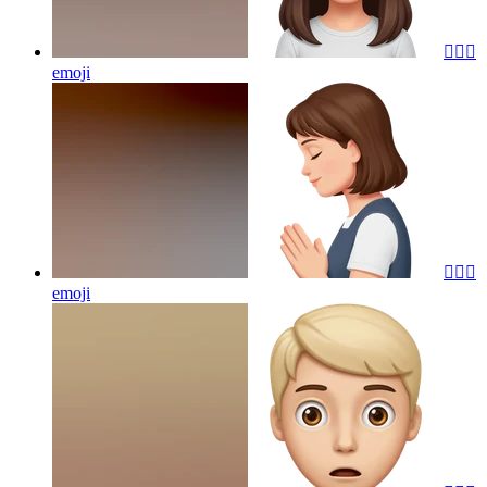
🙇🏼‍♀️
emoji
🙇🏼‍♀️
emoji