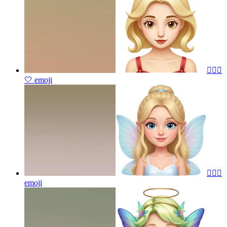
🧚🏼‍♀️
🤍
emoji
🧚🏻‍♀️
emoji