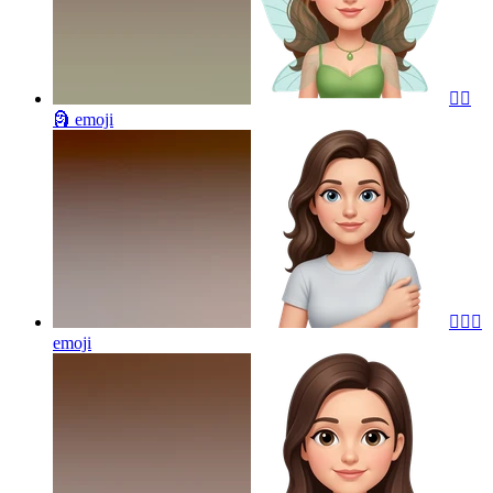
🧚‍♀️
🗿
emoji
🤷🏼‍♀️
emoji