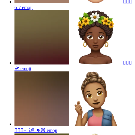
🤷🏼‍♀️
6-7
emoji
🧚🏿‍♀️
🌸
emoji
🙇🏼‍♀️+👃🏼👊🏼
emoji