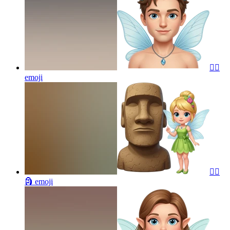
🧚‍♂️
emoji
🧚‍♀️
🗿
emoji