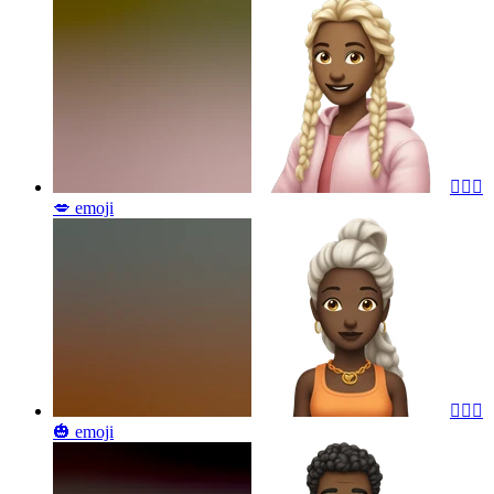
🧚🏼‍♂️
💋
emoji
🧚🏿‍♀️
🎃
emoji