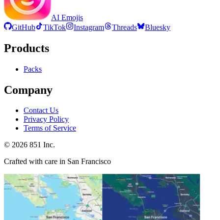
AI Emojis
GitHub
TikTok
Instagram
Threads
Bluesky
Products
Packs
Company
Contact Us
Privacy Policy
Terms of Service
©
2026
851 Inc.
Crafted with care in San Francisco