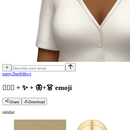
m
my2bm94hvx
🧚🏼‍♀️ + ✨ + 🦋+👗
emoji
Share
Download
similar