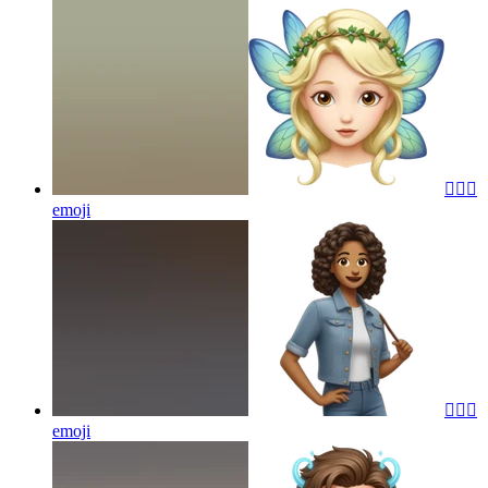
🧚🏻‍♀️
emoji
🧚🏽‍♀️
emoji