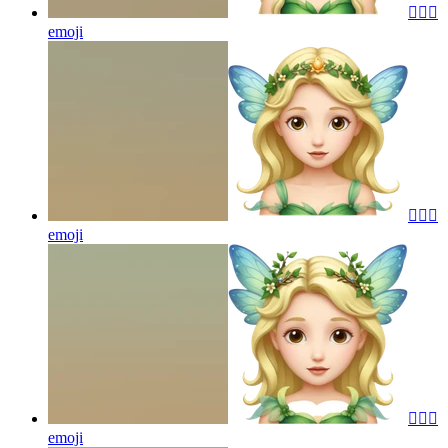
🧚🏻‍♀️
emoji
🧚🏻‍♀️
emoji
🧚🏻‍♀️
emoji