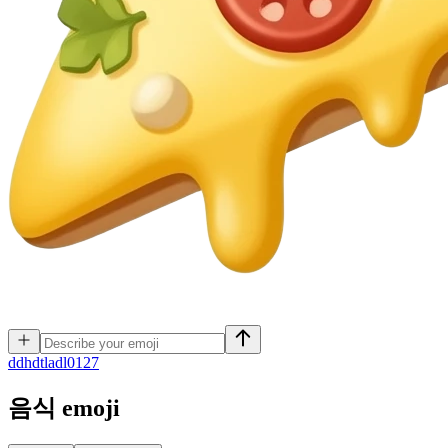
d
dhdtladl0127
음식
emoji