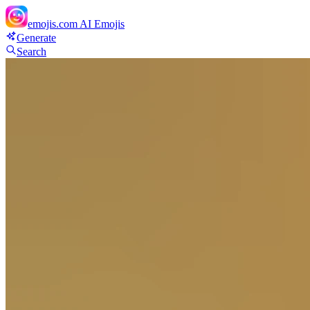
emojis.com
AI Emojis
Generate
Search