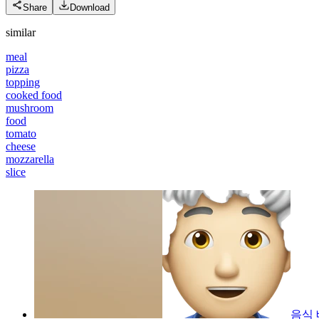
Share
Download
similar
meal
pizza
topping
cooked food
mushroom
food
tomato
cheese
mozzarella
slice
음식 