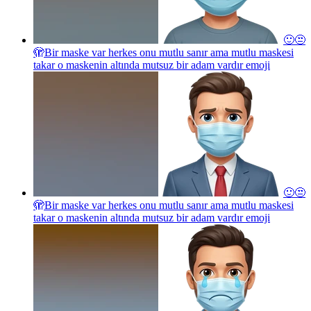
🙂😒
🫣Bir maske var herkes onu mutlu sanır ama mutlu maskesi
takar o maskenin altında mutsuz bir adam vardır
emoji
🙂😒
🫣Bir maske var herkes onu mutlu sanır ama mutlu maskesi
takar o maskenin altında mutsuz bir adam vardır
emoji