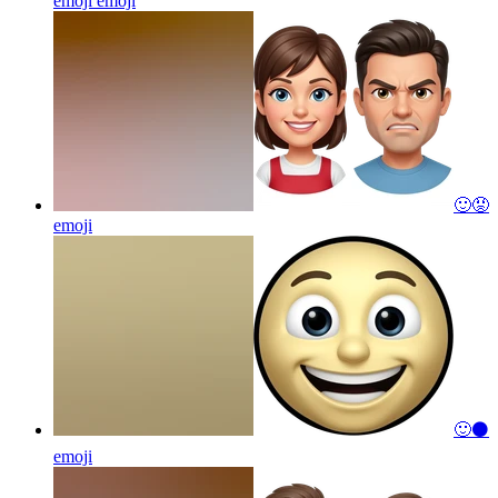
emoji
emoji
🙂😡
emoji
🙂⚫
emoji