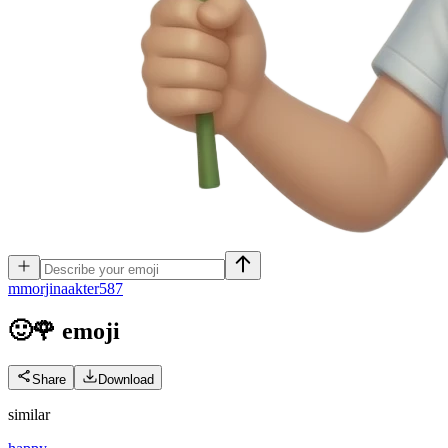
m
morjinaakter587
🙂🌹
emoji
Share
Download
similar