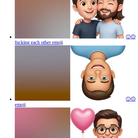
🙂🙃
fucking each other
emoji
🙂🙃
emoji