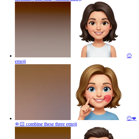
🙂
emoji
🙂💋
🤏🏻 combine these three
emoji