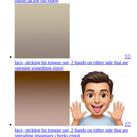
palms facing out
emoji
🙂‍↔️
face, sticking his tongue out, 2 hands on either side that are
opening something
emoji
🙂‍↔️
face, sticking his tongue out, 2 hands on either side that are
spreading imaginary cheeks
emoji