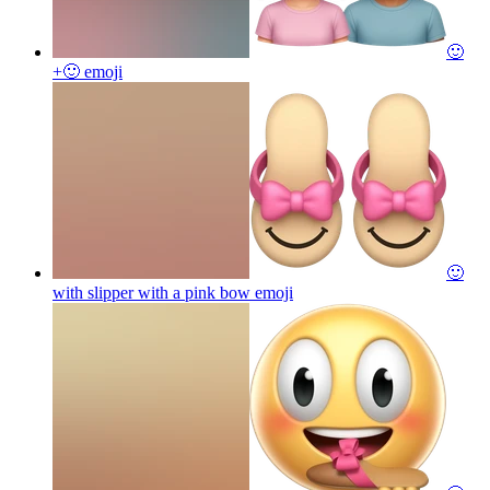
🙂
+🙂
emoji
🙂
with slipper with a pink bow
emoji