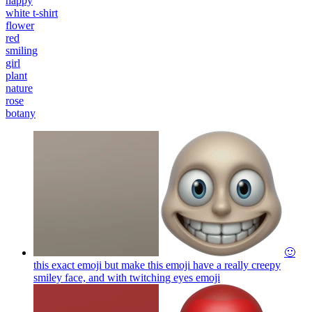
happy
white t-shirt
flower
red
smiling
girl
plant
nature
rose
botany
🙂
this exact emoji but make this emoji have a really creepy
smiley face, and with twitching eyes
emoji