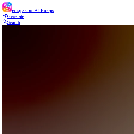
emojis.com
AI Emojis
Generate
Search