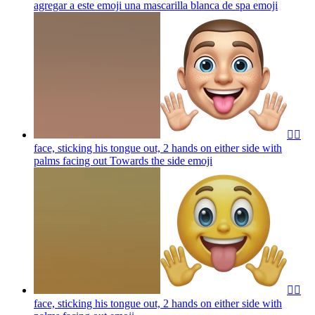
agregar a este emoji una mascarilla blanca de spa
emoji
🙂‍↔️
face, sticking his tongue out, 2 hands on either side with
palms facing out Towards the side
emoji
🙂‍↔️
face, sticking his tongue out, 2 hands on either side with