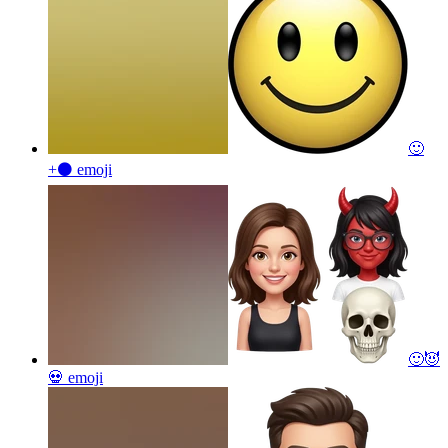
🙂
+⚫
emoji
🙂😈
💀
emoji