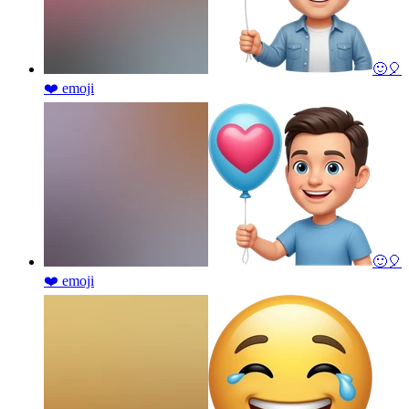
🙂🎈
❤️
emoji
🙂🎈
❤️
emoji