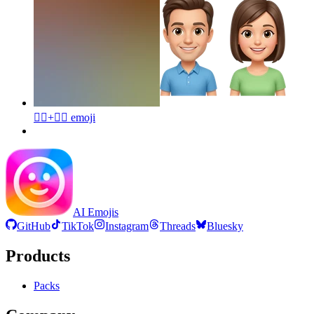
🙂‍↕️+🙂‍↕️
emoji
AI Emojis
GitHub
TikTok
Instagram
Threads
Bluesky
Products
Packs