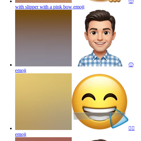
🙂
with slipper with a pink bow
emoji
🙂
emoji
🙂‍↔️
emoji