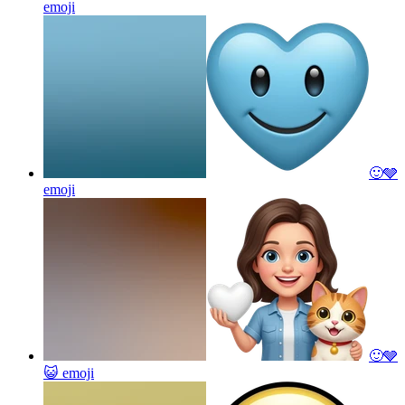
emoji
🙂🩶
emoji
🙂🩶
😺
emoji