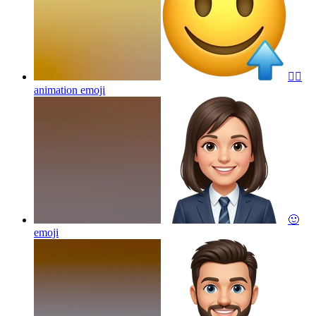
🙂‍↕️
animation
emoji
🙂
emoji