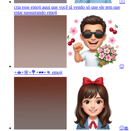
🙂‍↔️
cria esse emoji aqui que você tá vendo só que ele tem que
estar sussurrando
emoji
🙂
+🫦+🌸+💐+🕶️+👊
emoji
🙂🎀