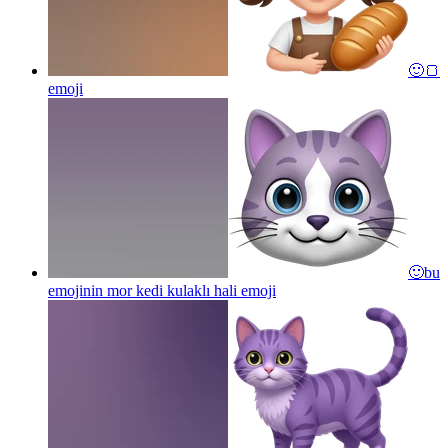
🙂🍞
emoji
🙂bu
emojinin mor kedi kulaklı hali
emoji