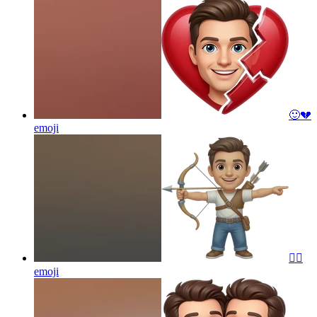
🙂💔
emoji
🙂‍↔️
emoji