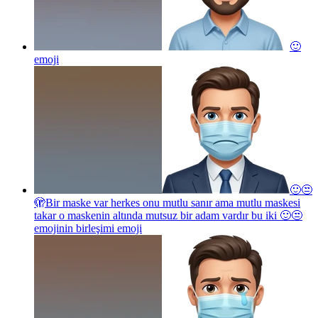
🙂
emoji
🙂😒
🫣Bir maske var herkes onu mutlu sanır ama mutlu maskesi
takar o maskenin altında mutsuz bir adam vardır bu iki 🙂😒
emojinin birleşimi
emoji