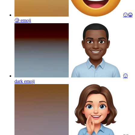
🙂😂
🥲
emoji
🙂
dark
emoji