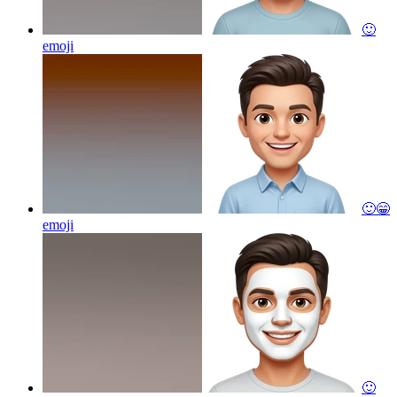
🙂
emoji
🙂😁
emoji
🙂