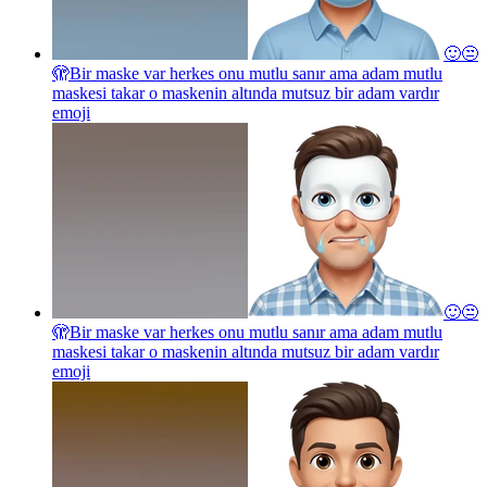
🙂😒
🫣Bir maske var herkes onu mutlu sanır ama adam mutlu
maskesi takar o maskenin altında mutsuz bir adam vardır
emoji
🙂😒
🫣Bir maske var herkes onu mutlu sanır ama adam mutlu
maskesi takar o maskenin altında mutsuz bir adam vardır
emoji