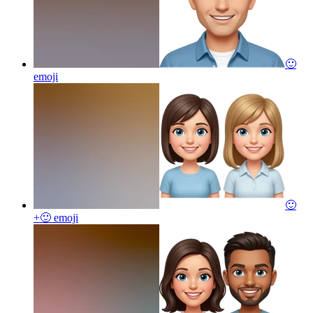
🙂
emoji
🙂
+🙂
emoji