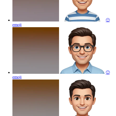
🙂
emoji
🙂
emoji