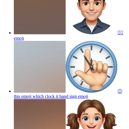
🙂‍↕️
emoji
🙂
this emoji which clock it hand sign
emoji