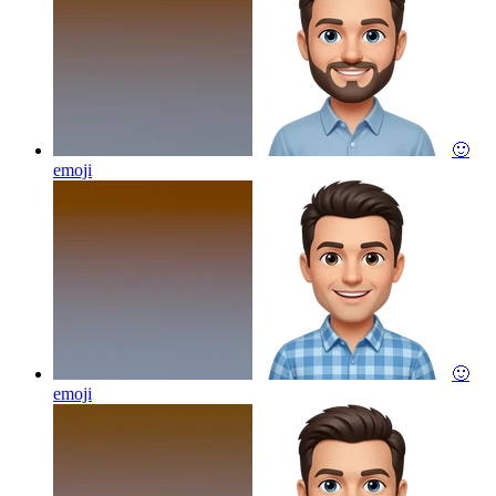
🙂
emoji
🙂
emoji