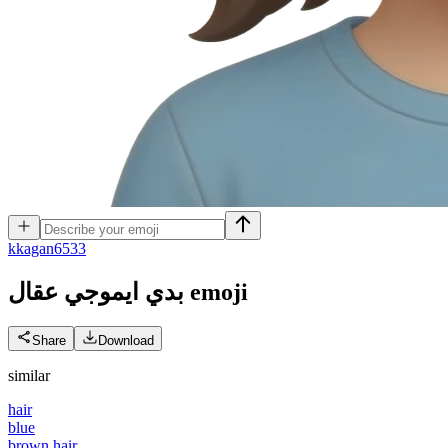
k
kagan6533
بدي ايموجي عقال
emoji
Share
Download
similar
hair
blue
brown hair