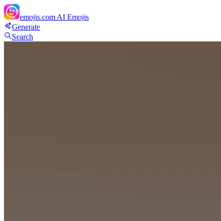
emojis.com
AI Emojis
Generate
Search