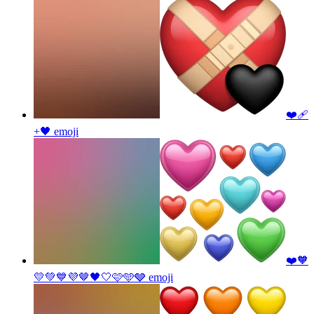
❤️‍🩹
+🖤
emoji
❤️🧡
💛💚💙💜🤎🖤🤍🩷🩵🩶
emoji