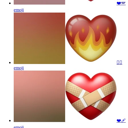
❤️🪽
emoji
❤️‍🔥
emoji
❤️‍🩹
emoji