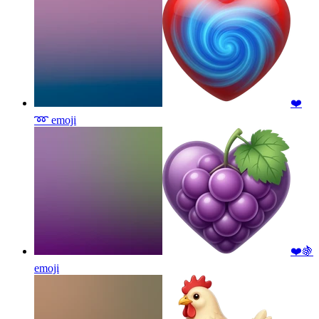
❤️
➿
emoji
❤️🍇
emoji