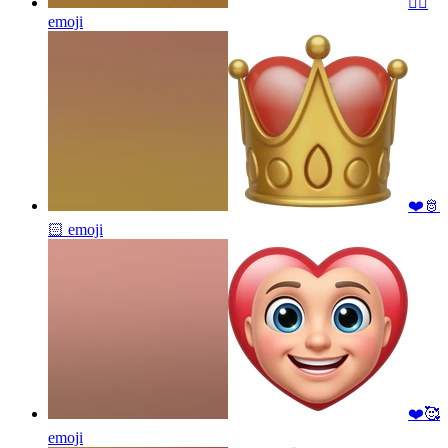
❤️‍🔥
emoji
❤️🫅
🏻
emoji
❤️🥰
emoji