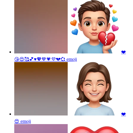
❤️
😘😍🥰💕♥️💖💙💗💜💔💞
emoji
❤️
😍
emoji