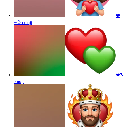
❤️
+😊
emoji
❤️💚
emoji