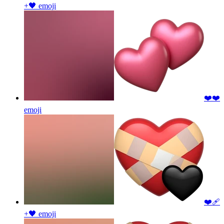
+🖤
emoji
❤️❤️
emoji
❤️‍🩹
+🖤
emoji