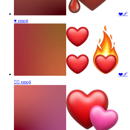
❤️‍🩹
♥️
emoji
❤️‍🩹
❤️‍🔥
emoji