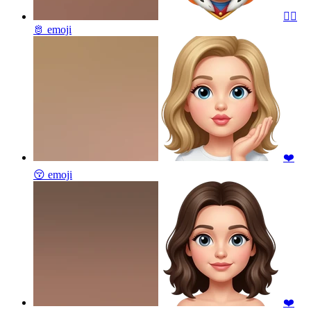
❤️‍🔥
🫅
emoji
❤️
😚
emoji
❤️