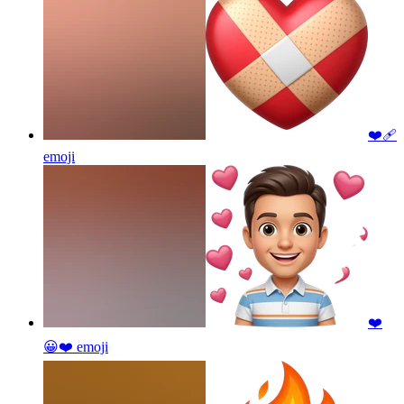
❤️‍🩹
emoji
❤️
😀❤️
emoji