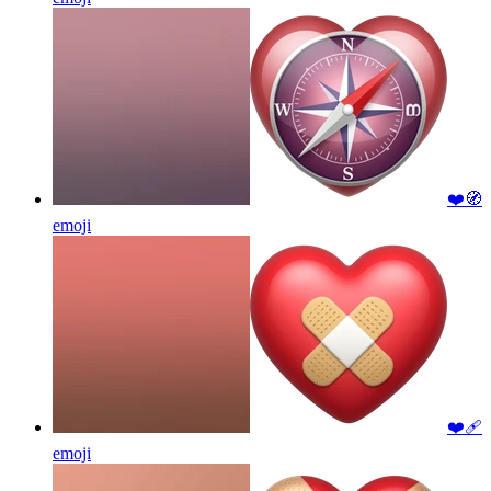
❤️🧭
emoji
❤️‍🩹
emoji