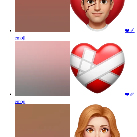
❤️‍🩹
emoji
❤️‍🩹
emoji