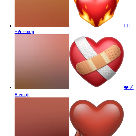
❤️‍🔥
+🔥
emoji
❤️‍🩹
♥️
emoji