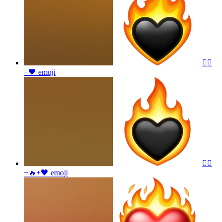
❤️‍🔥
+🖤
emoji
❤️‍🔥
+🔥+🖤
emoji