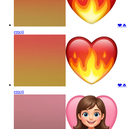
❤️🔥
emoji
❤️🔥
emoji