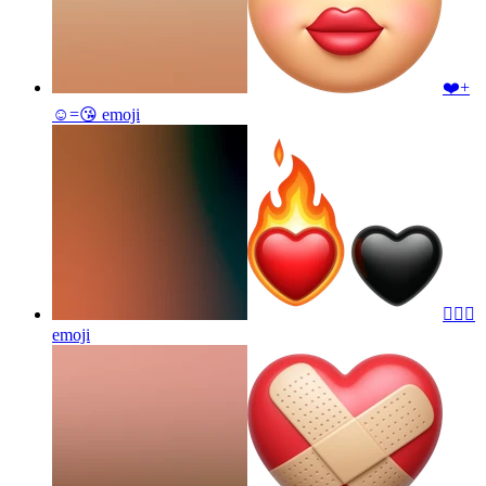
❤️+
☺️=😘
emoji
❤️‍🔥🖤
emoji