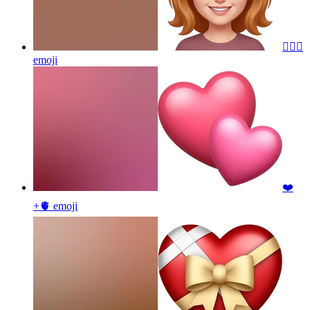
❤️‍🔥👀
emoji
❤️
+🫀
emoji