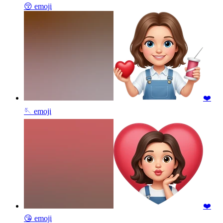
😚
emoji
❤️
🪡
emoji
❤️
😘
emoji