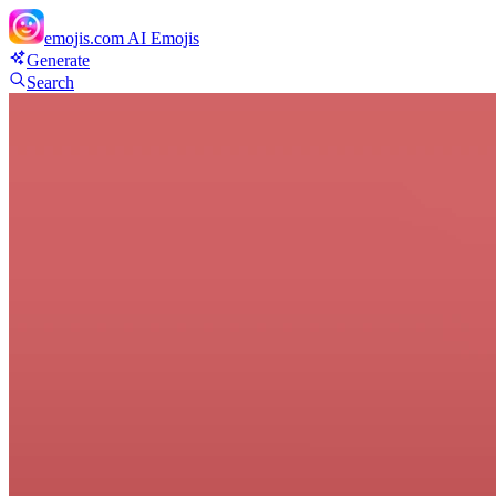
emojis.com
AI Emojis
Generate
Search