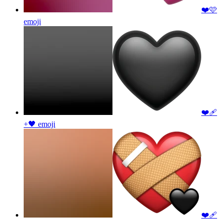
❤️🩷
emoji
❤️‍🩹
+🖤
emoji
❤️‍🩹