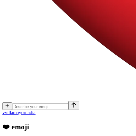
v
villamayornadia
❤️
emoji