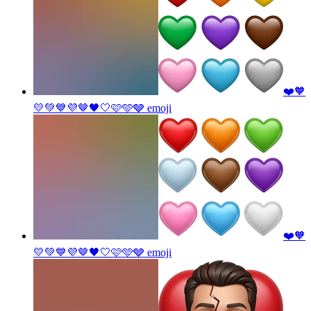
❤️🧡
💛💚💙💜🤎🖤🤍🩷🩵🩶
emoji
❤️🧡
💛💚💙💜🤎🖤🤍🩷🩵🩶
emoji