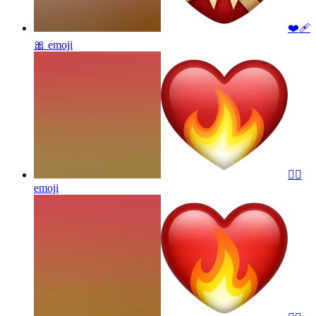
❤️‍🩹
🎀
emoji
❤️‍🔥
emoji