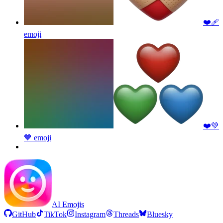
❤️‍🩹
emoji
❤️💚
💙
emoji
AI Emojis
GitHub
TikTok
Instagram
Threads
Bluesky