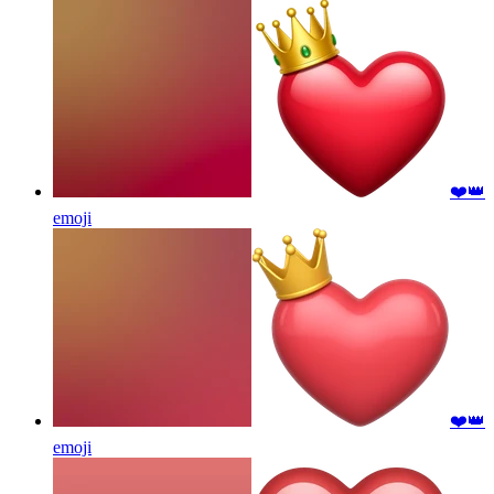
❤️👑
emoji
❤️👑
emoji