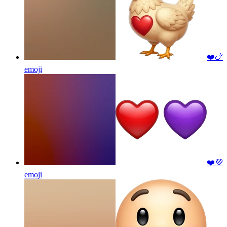
❤️🍗
emoji
❤️💜
emoji