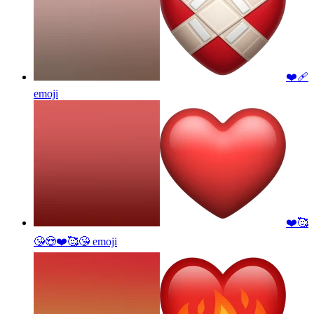
❤️‍🩹
emoji
❤️🥰
😘😍❤️🥰😘
emoji