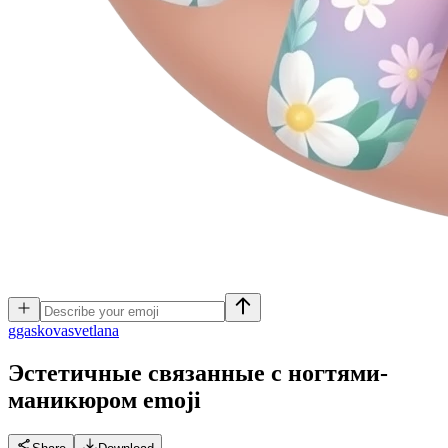
g
gaskovasvetlana
Эстетичные связанные с ногтями-
маникюром
emoji