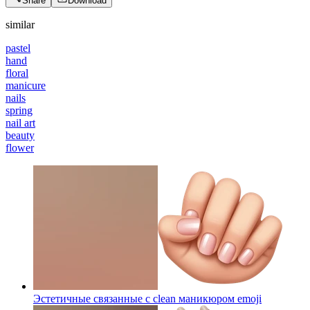
Share
Download
similar
pastel
hand
floral
manicure
nails
spring
nail art
beauty
flower
Эстетичные связанные с clean маникюром
emoji