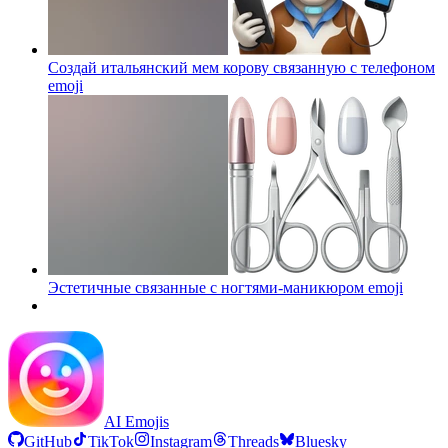
Создай итальянский мем корову связанную с телефоном
emoji
Эстетичные связанные с ногтями-маникюром
emoji
AI Emojis
GitHub
TikTok
Instagram
Threads
Bluesky