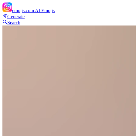
emojis.com
AI Emojis
Generate
Search