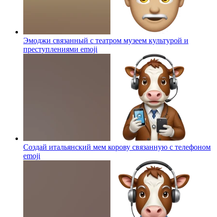
Эмоджи связанный с театром музеем культурой и
преступлениями
emoji
Создай итальянский мем корову связанную с телефоном
emoji