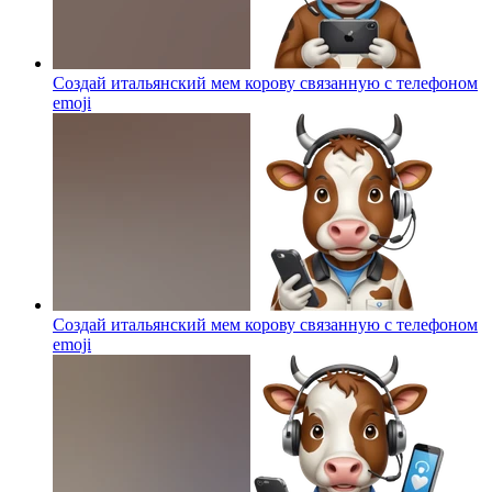
Создай итальянский мем корову связанную с телефоном
emoji
Создай итальянский мем корову связанную с телефоном
emoji