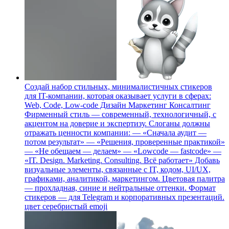
Создай набор стильных, минималистичных стикеров
для IT-компании, которая оказывает услуги в сферах:
Web, Code, Low-code Дизайн Маркетинг Консалтинг
Фирменный стиль — современный, технологичный, с
акцентом на доверие и экспертизу. Слоганы должны
отражать ценности компании: — «Сначала аудит —
потом результат» — «Решения, проверенные практикой»
— «Не обещаем — делаем» — «Lowcode — fastcode» —
«IT. Design. Marketing. Consulting. Всё работает» Добавь
визуальные элементы, связанные с IT, кодом, UI/UX,
графиками, аналитикой, маркетингом. Цветовая палитра
— прохладная, синие и нейтральные оттенки. Формат
стикеров — для Telegram и корпоративных презентаций.
цвет серебристый
emoji