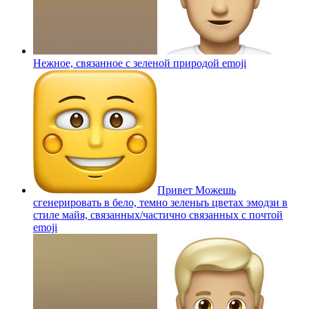
Нежное, связанное с зеленой природой
emoji
Привет Можешь
сгенерировать в бело, темно зеленыъ цветах эмодзи в
стиле майя, связанных/частично связанных с почтой
emoji