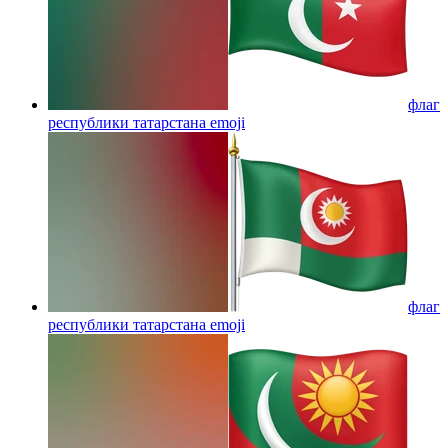
флаг
республики татарстана
emoji
флаг
республики татарстана
emoji