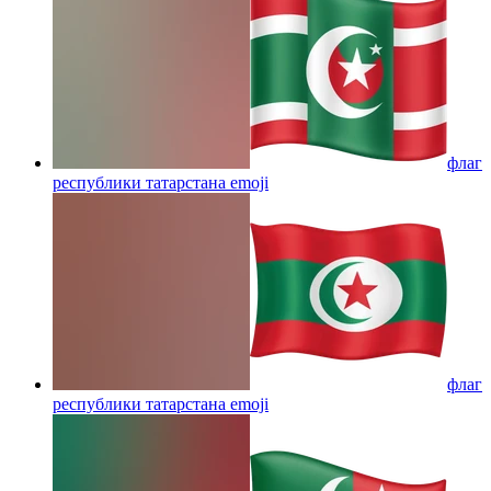
флаг
республики татарстана
emoji
флаг
республики татарстана
emoji