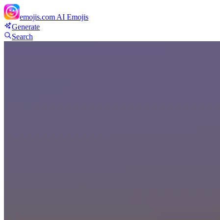
emojis.com
AI Emojis
Generate
Search