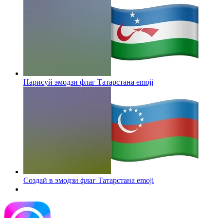
Нарисуй эмодзи флаг Татарстана
emoji
Создай в эмодзи флаг Татарстана
emoji