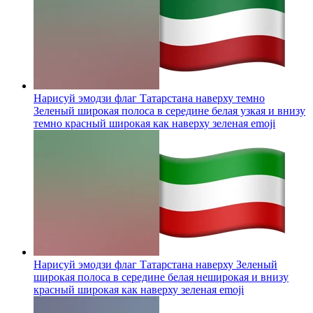
Нарисуй эмодзи флаг Татарстана наверху темно
Зеленый широкая полоса в середине белая узкая и внизу
темно красный широкая как наверху зеленая
emoji
Нарисуй эмодзи флаг Татарстана наверху Зеленый
широкая полоса в середине белая неширокая и внизу
красный широкая как наверху зеленая
emoji