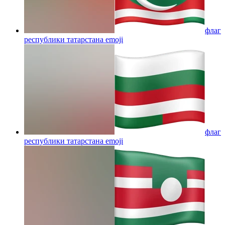
флаг
республики татарстана
emoji
флаг
республики татарстана
emoji