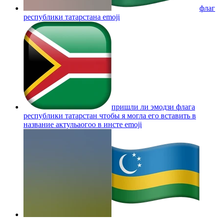
флаг
республики татарстана
emoji
пришли ли эмодзи флага
республики татарстан чтобы я могла его вставить в
название актульаогоо в инсте
emoji