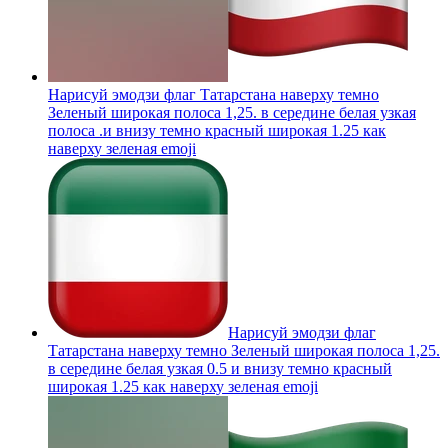
Нарисуй эмодзи флаг Татарстана наверху темно
Зеленый широкая полоса 1,25. в середине белая узкая
полоса .и внизу темно красный широкая 1.25 как
наверху зеленая
emoji
Нарисуй эмодзи флаг
Татарстана наверху темно Зеленый широкая полоса 1,25.
в середине белая узкая 0.5 и внизу темно красный
широкая 1.25 как наверху зеленая
emoji