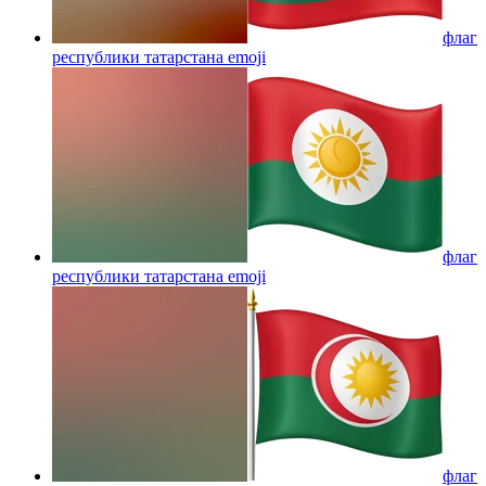
флаг
республики татарстана
emoji
флаг
республики татарстана
emoji
флаг