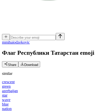
m
mihaiodzekovic
Флаг Республики Татарстан
emoji
Share
Download
similar
crescent
green
azerbaijan
star
wave
blue
nation