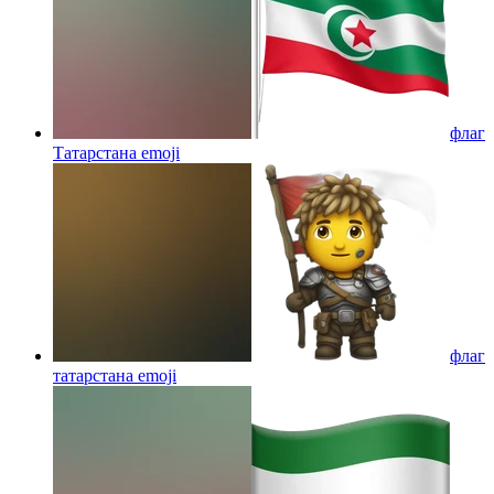
флаг
Татарстана
emoji
флаг
татарстана
emoji