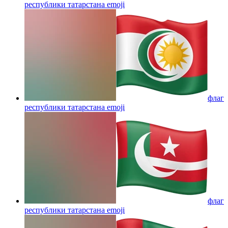
республики татарстана
emoji
флаг
республики татарстана
emoji
флаг
республики татарстана
emoji