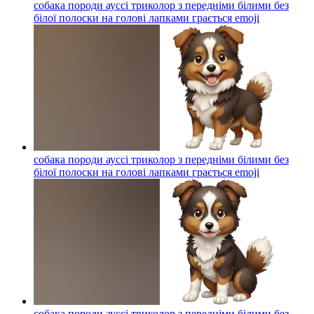
собака породи ауссі триколор з передніми білими без
білої полоски на голові лапками грається
emoji
собака породи ауссі триколор з передніми білими без
білої полоски на голові лапками грається
emoji
собака породи ауссі триколор з передніми білими без