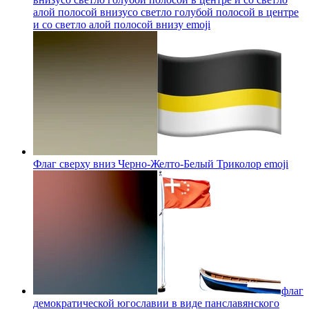
алой полосой внизусо светло голубой полосой в центре
и со светло алой полосой внизу
emoji
Флаг сверху вниз Черно-Желто-Белый Триколор
emoji
флаг
демократической югославии в виде панславянского