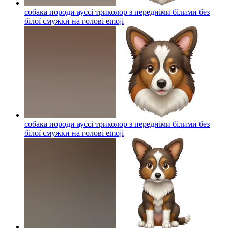
собака породи ауссі триколор з передніми білими без
білої смужки на голові
emoji
собака породи ауссі триколор з передніми білими без
білої смужки на голові
emoji