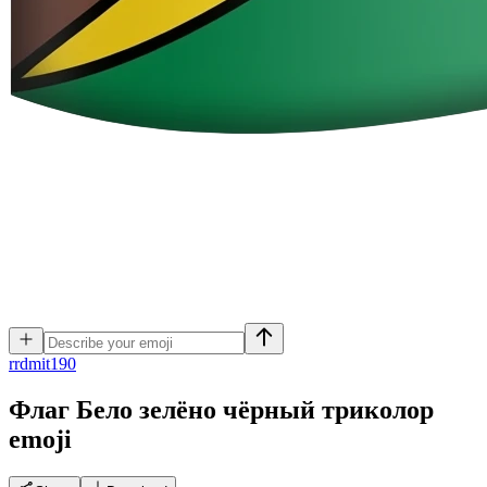
r
rdmit190
Флаг Бело зелёно чёрный триколор
emoji