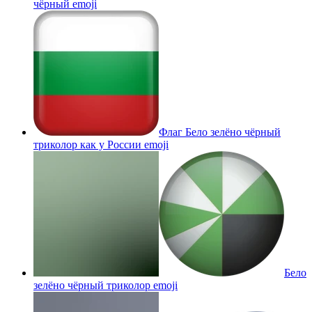
чёрный
emoji
Флаг Бело зелёно чёрный
триколор как у России
emoji
Бело
зелёно чёрный триколор
emoji