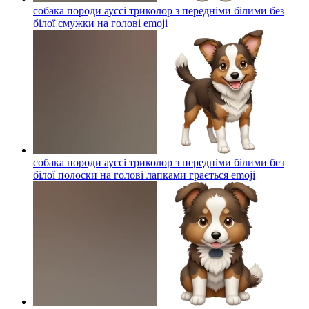
собака породи ауссі триколор з передніми білими без
білої смужки на голові
emoji
собака породи ауссі триколор з передніми білими без
білої полоски на голові лапками грається
emoji