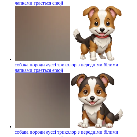
лапками грається
emoji
собака породи ауссі триколор з передніми білими
лапками грається
emoji
собака породи ауссі триколор з передніми білими