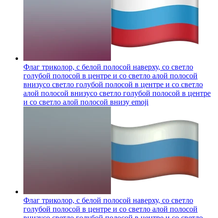
Флаг триколор, с белой полосой наверху, со светло
голубой полосой в центре и со светло алой полосой
внизусо светло голубой полосой в центре и со светло
алой полосой внизусо светло голубой полосой в центре
и со светло алой полосой внизу
emoji
Флаг триколор, с белой полосой наверху, со светло
голубой полосой в центре и со светло алой полосой
внизусо светло голубой полосой в центре и со светло