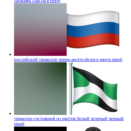
лапками грається
emoji
российский триколор черно-желто-белого цвета
emoji
триколор состоящий из цветов белый зеленый черный
emoji