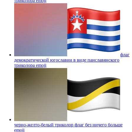
триколора
emoji
флаг
демократической югославии в виде панславянского
триколора
emoji
черно-желто-белый триколор флаг без ничего больше
emoji