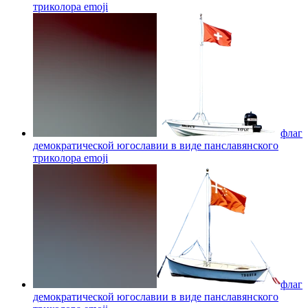
триколора
emoji
флаг
демократической югославии в виде панславянского
триколора
emoji
флаг
демократической югославии в виде панславянского