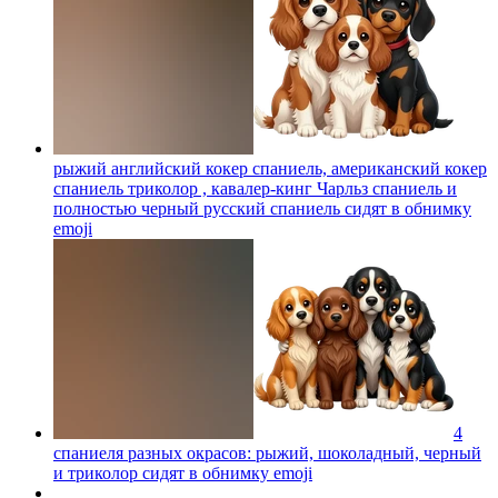
рыжий английский кокер спаниель, американский кокер
спаниель триколор , кавалер-кинг Чарльз спаниель и
полностью черный русский спаниель сидят в обнимку
emoji
4
спаниеля разных окрасов: рыжий, шоколадный, черный
и триколор сидят в обнимку
emoji