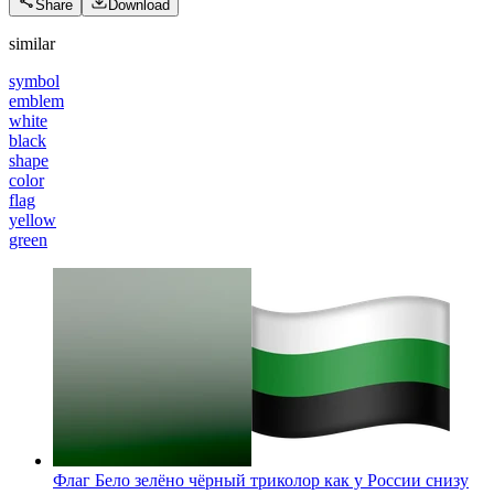
Share
Download
similar
symbol
emblem
white
black
shape
color
flag
yellow
green
Флаг Бело зелёно чёрный триколор как у России снизу