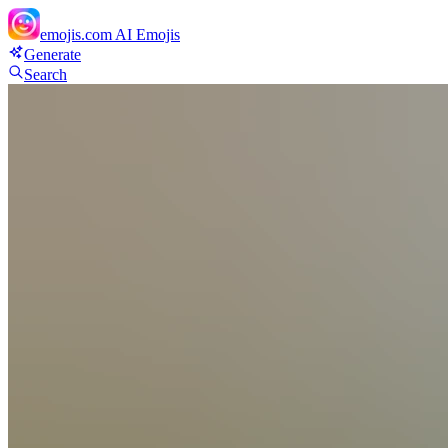
emojis.com
AI Emojis
Generate
Search