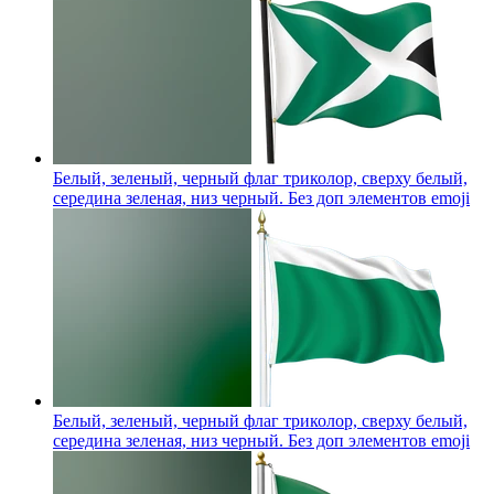
Белый, зеленый, черный флаг триколор, сверху белый,
середина зеленая, низ черный. Без доп элементов
emoji
Белый, зеленый, черный флаг триколор, сверху белый,
середина зеленая, низ черный. Без доп элементов
emoji