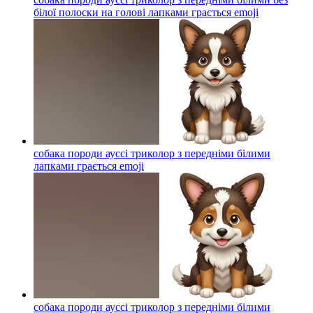
білої полоски на голові лапками грається
emoji
собака породи ауссі триколор з передніми білими
лапками грається
emoji
собака породи ауссі триколор з передніми білими