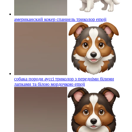
американский кокер спаниель триколор
emoji
собака породи ауссі триколор з передніми білими
лапками та білою мордочкою
emoji