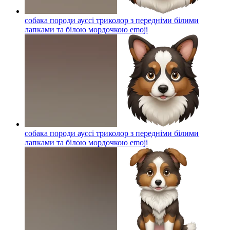
собака породи ауссі триколор з передніми білими
лапками та білою мордочкою
emoji
собака породи ауссі триколор з передніми білими
лапками та білою мордочкою
emoji