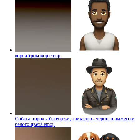
корги триколор
emoji
Собака породы басенджи, триколор - черного рыжего и
белого цвета
emoji