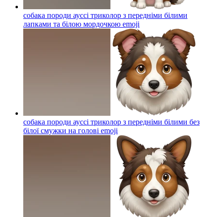
собака породи ауссі триколор з передніми білими
лапками та білою мордочкою
emoji
собака породи ауссі триколор з передніми білими без
білої смужки на голові
emoji